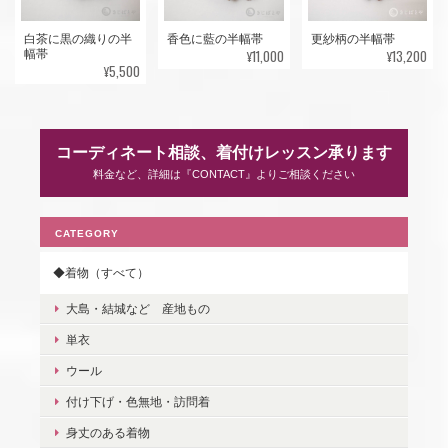
白茶に黒の織りの半
香色に藍の半幅帯
更紗柄の半幅帯
¥11,000
¥13,200
幅帯
¥5,500
コーディネート相談、着付けレッスン承ります
料金など、詳細は『CONTACT』よりご相談ください
CATEGORY
◆着物（すべて）
大島・結城など 産地もの
単衣
ウール
付け下げ・色無地・訪問着
身丈のある着物