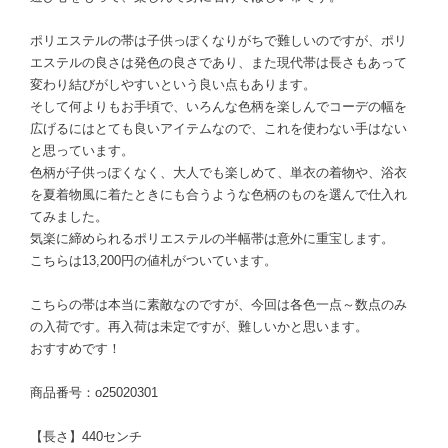
ポリエステルの帯は子供っぽくなりがちで難しいのですが、ポリ
エステルの良さは発色の良さであり、また現代帯は長さもあって
変わり結びがしやすいという良い点もあります。
そして何よりもお手頃で、いろんな色柄を楽しんでコーデの幅を
広げるにはとても良いアイテムなので、これを使わない手はない
と思っています。
色柄が子供っぽくなく、大人でも楽しめて、単衣の着物や、浴衣
を夏着物風に着たときにも合うような色柄のものを選んで仕入れ
てみました。
気楽に締められるポリエステルの半幅帯は意外に重宝します。
こちらは13,200円の値札がついています。
こちらの帯は本当に素敵なのですが、今回は各色一点～数点のみ
の入荷です。再入荷は未定ですが、難しいかと思います。
おすすめです！
商品番号：o25020301
【長さ】440センチ