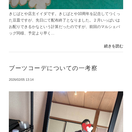
きじばとや店主イイダです。きじばとや10周年を記念してつくっ
た豆皿ですが、先日にて配布終了となりました。２月いっぱいは
お配りできるかなという計算だったのですが、前回のマルシェバ
ッグ同様、予定より早く...
続きを読む
ブーツコーデについての一考察
2026/02/05 13:14