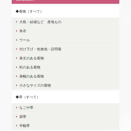
◆着物（すべて）
大島・結城など 産地もの
単衣
ウール
付け下げ・色無地・訪問着
身丈のある着物
裄のある着物
身幅のある着物
小さなサイズの着物
◆帯（すべて）
なごや帯
袋帯
半幅帯