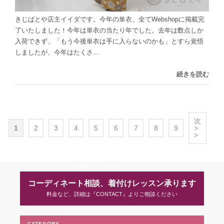
きじばとや店主イイダです。今年の単衣、全てWebshopに掲載完
了いたしました！今年は単衣の当たり年でした。去年は数点しか
入荷できず、「もう今後単衣は手に入らないのかも」とすら覚悟
しましたが、今年はたくさ...
続きを読む
次
1
2
3
4
5
6
7
8
9
>
>
コーディネート相談、着付けレッスン承ります
料金など、詳細は『CONTACT』よりご相談ください
CATEGORY