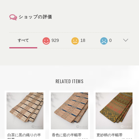
ショップの評価
929
18
0
すべて
RELATED ITEMS
白茶に黒の織りの半
香色に藍の半幅帯
更紗柄の半幅帯