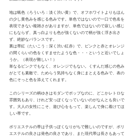
地は蝋色（ろういろ：淡く渋い黄）で、オフホワイトよりもほん
の少し黄色みを感じる色みです。単色ではないので一口で色名を
表現できない複雑さがありますが、単色ではないので寂しい感じ
にもならず、真っ白よりも色が強くないので柄が強く浮き出さ
ず、絶妙なバランスです。
裏は帯紅（たいこう：深く渋い紅赤）で、ピンクと赤とオレンジ
の間くらいの色をくすませたような色・・・というと近いでしょ
うか。（表現が難しい！）
単なるピンクでもなく、オレンジでもない。くすんだ感じの色み
がとても素敵で、ためらう気持ちなく身にまとえる色みで、表の
色にそっと色を添えてくれます。
このシリーズの柄ゆきはモダンでポップなのに、どこかレトロな
雰囲気もあり、けれど安っぽくなっていないのがなんとも良いで
す。大人の女性にこそ、遊び心をもって、楽しんで身に着けてほ
しい帯です。
ポリエステルの帯は子供っぽくなりがちで難しいのですが、ポリ
エステルの良さは発色の良さであり、また現代帯は長さもあって