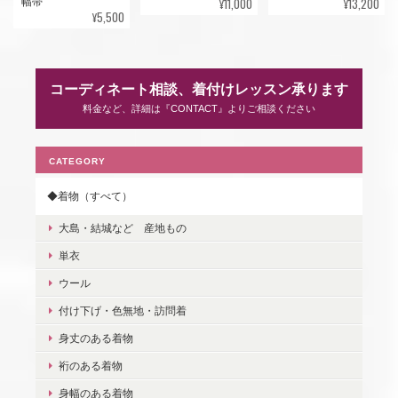
¥11,000
¥13,200
幅帯
¥5,500
コーディネート相談、着付けレッスン承ります
料金など、詳細は『CONTACT』よりご相談ください
CATEGORY
◆着物（すべて）
大島・結城など 産地もの
単衣
ウール
付け下げ・色無地・訪問着
身丈のある着物
裄のある着物
身幅のある着物