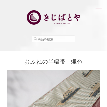
おふねの半幅帯 蝋色