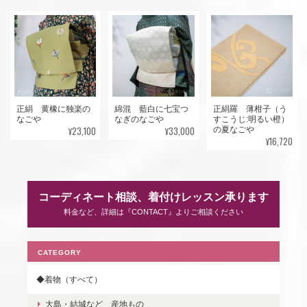
正絹 黄橡に独楽の
綿混 藍白に七宝つ
正絹羅 薄柑子（う
なごや
なぎのなごや
すこうじ:明るい橙）
¥23,100
¥33,000
の夏なごや
¥16,720
コーディネート相談、着付けレッスン承ります
料金など、詳細は『CONTACT』よりご相談ください
CATEGORY
◆着物（すべて）
大島・結城など 産地もの