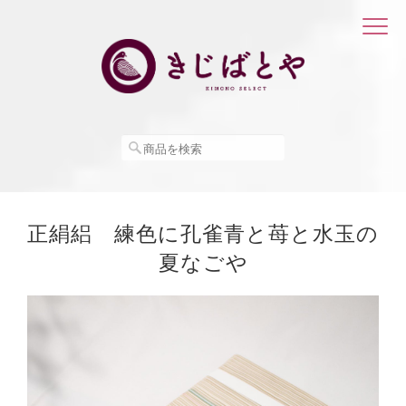
正絹絽 練色に孔雀青と苺と水玉の
夏なごや