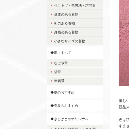
付け下げ・色無地・訪問着
身丈のある着物
裄のある着物
身幅のある着物
小さなサイズの着物
◆帯（すべて）
なごや帯
袋帯
半幅帯
◆夏のおすすめ
優し
◆春夏のおすすめ
新品
◆きじばとやオリジナル
色は
すま