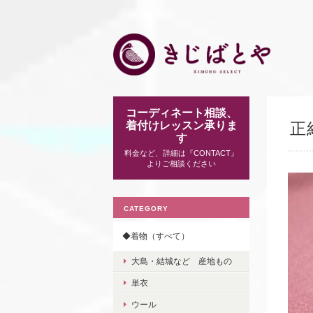
コーディネート相談、
着付けレッスン承りま
正
す
料金など、詳細は『CONTACT』
よりご相談ください
CATEGORY
◆着物（すべて）
大島・結城など 産地もの
単衣
ウール