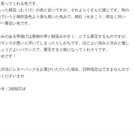
く彩ってくれる色です。
あった槿花（むくげ）の色と近いですが、それよりくすんだ感じです。和の
典でいうと御所染色より落ち着いた色みで、積紅（せきこう：明るく渋い
が一番近い色です。
赤みのある帯揚げは着物や帯と馴染みやすく、とても重宝するものですが、
バランスが悪いと浮いてしまったりしがちです。ほどよい深みと渋みと優し
ちょうどよいバランスで、重宝する１枚になってくれそうです。
すめです！
送方法にレターパックをお選びいただいた場合、日時指定はできませんので
承くださいませ
号：24050714