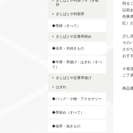
きじばとや特製うそつき襦
明る
袢
以前
きじばとや特製帯
色事
紅）
◆帯締（すべて）
少し
きじばとや定番帯締め
その
◆浴衣・木綿きもの
さが
おす
◆半襟・帯揚げ・はぎれ（すべ
て）
※発
ご了
きじばとや定番帯揚げ
はぎれ
商品番
◆バッグ・小物・アクセサリー
◆帯留め（すべて）
◆福帯・福きもの