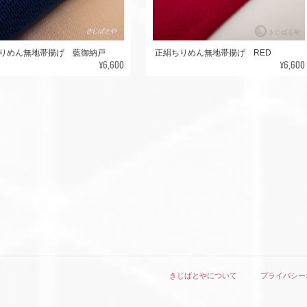
りめん無地帯揚げ 藍御納戸
正絹ちりめん無地帯揚げ RED
¥6,600
¥6,600
きじばとやについて
プライバシー