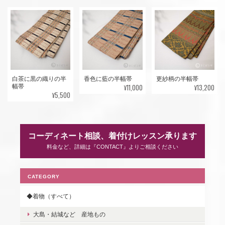
白茶に黒の織りの半
香色に藍の半幅帯
更紗柄の半幅帯
¥11,000
¥13,200
幅帯
¥5,500
コーディネート相談、着付けレッスン承ります
料金など、詳細は『CONTACT』よりご相談ください
CATEGORY
◆着物（すべて）
大島・結城など 産地もの