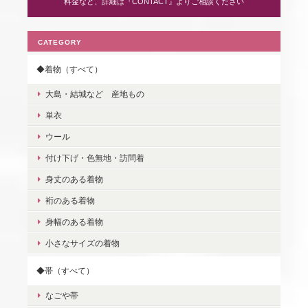
料金など、詳細は『CONTACT』よりご相談ください
CATEGORY
◆着物（すべて）
大島・結城など 産地もの
単衣
ウール
付け下げ・色無地・訪問着
身丈のある着物
裄のある着物
身幅のある着物
小さなサイズの着物
◆帯（すべて）
なごや帯