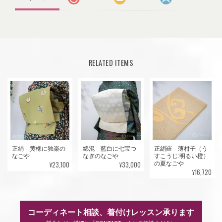
RELATED ITEMS
正絹 黄橡に独楽の
綿混 藍白に七宝つ
正絹羅 薄柑子（う
なごや
なぎのなごや
すこうじ:明るい橙）
¥23,100
¥33,000
の夏なごや
¥16,720
コーディネート相談、着付けレッスン承ります