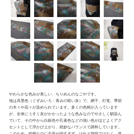
やわらかな色みが美しい、ちりめんのなごやです。
地は具墨色（ぐずみいろ：青みの暗い灰）で、網干、灯篭、季節
の木々や花々が染められています。多くの色柄が入っています
が、全体にうすく灰がかかったような色みなのでやさしく馴染ん
でいて、その中から白銀色や孔雀色などの強い色がほどよくアク
セントとして浮かび上がり、絶妙なバランスで調和しています。
このため、総柄なのに主張が強すぎず、けれど地味ではなく。落