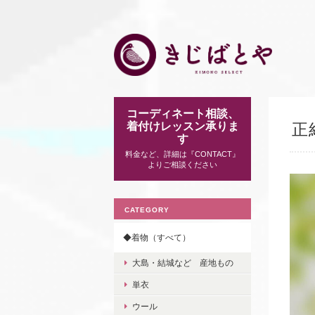
コーディネート相談、
着付けレッスン承りま
正
す
料金など、詳細は『CONTACT』
よりご相談ください
CATEGORY
◆着物（すべて）
大島・結城など 産地もの
単衣
ウール