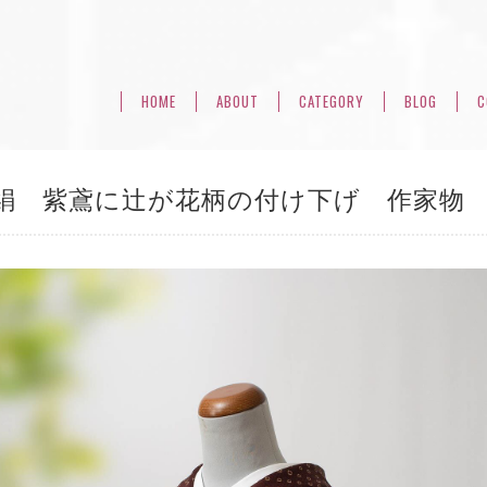
HOME
ABOUT
CATEGORY
BLOG
C
絹 紫鳶に辻が花柄の付け下げ 作家物