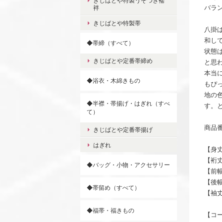
きじばとや特製うそつき襦
バラ
袢
きじばとや特製帯
八掛
和し
◆帯締（すべて）
状態
きじばとや定番帯締め
と思
本当
◆浴衣・木綿きもの
もぴ
地の
◆半襟・帯揚げ・はぎれ（すべ
す。
て）
商品番
きじばとや定番帯揚げ
はぎれ
【身丈
【裄丈
◆バッグ・小物・アクセサリー
【前幅
【後幅
◆帯留め（すべて）
【袖丈
◆福帯・福きもの
【コ