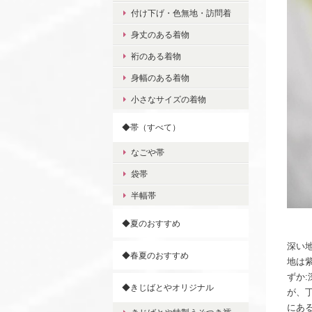
付け下げ・色無地・訪問着
身丈のある着物
裄のある着物
身幅のある着物
小さなサイズの着物
◆帯（すべて）
なごや帯
袋帯
半幅帯
◆夏のおすすめ
深い
◆春夏のおすすめ
地は
ずか
◆きじばとやオリジナル
が、
にあ