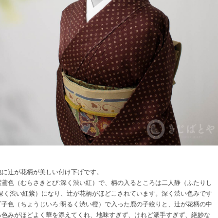
地に辻が花柄が美しい付け下げです。
紫鳶色（むらさきとび:深く渋い紅）で、柄の入るところは二人静（ふたりし
:深く渋い紅紫）になり、辻が花柄がほどこされています。深く渋い色みです
丁子色（ちょうじいろ:明るく渋い橙）で入った鹿の子絞りと、辻が花柄の中
る色みがほどよく華を添えてくれ、地味すぎず、けれど派手すぎず、絶妙な