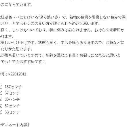
ンスになっています。
は紅鳶色（べにとびいろ:深く渋い赤）で、着物の色柄を邪魔しない色みで調
ており、とてもセンスの良い方が誂えられたのだと思います。
は良く、しつけもついており、特に傷みはみられません。おそらく未着用か
われます。
に美しい付け下げです。状態も良く、丈も身幅もありますので、お茶などに
ったりかた思います。
色が落ち着いていますので、年齢を重ねても長くお召しになれると思いま
とてもとてもおすすめです！
号：k22012011
】167センチ
】67センチ
】30センチ
】32センチ
】53センチ
ーディネート内容】