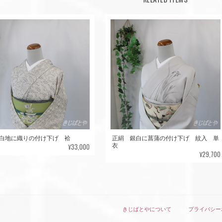
白地に織りの付け下げ 袷
正絹 銀白に菖蒲の付け下げ 紋入 単
¥33,000
衣
¥29,700
きじばとやについて
プライバシー