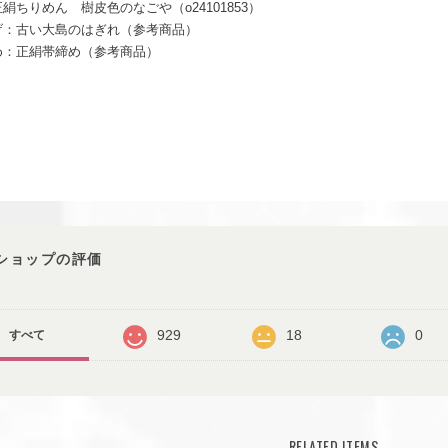
絹ちりめん 樹皮色のなごや（o24101853）
げ：古い大島のはぎれ（参考商品）
め：正絹帯締め（参考商品）
ショップの評価
929
18
0
すべて
RELATED ITEMS