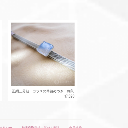
正絹三分紐 ガラスの帯留めつき 薄鼠
¥7,920
ポリシー
特定商取引法に基づく表記
会員規約