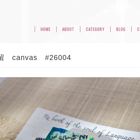
HOME
ABOUT
CATEGORY
BLOG
C
 canvas #26004