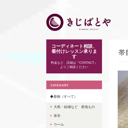
コーディネート相談、
着付けレッスン承りま
帯留
す
料金など、詳細は『CONTACT』
よりご相談ください
CATEGORY
◆着物（すべて）
大島・結城など 産地もの
単衣
ウール