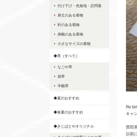
付け下げ・色無地・訪問着
身丈のある着物
裄のある着物
身幅のある着物
小さなサイズの着物
◆帯（すべて）
なごや帯
袋帯
半幅帯
◆夏のおすすめ
Re bi
◆春夏のおすすめ
キャ
◆きじばとやオリジナル
西田
以前