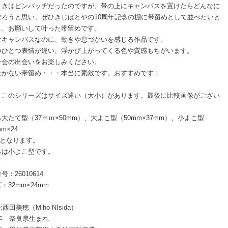
ときはピンバッヂだったのですが、帯の上にキャンバスを置けたらどんなに
だろうと思い、ぜひきじばとやの10周年記念の棚に帯留めとして並べたいと
し、お願いして叶った帯留めです。
なキャンバスなのに、動きや息づかいを感じる作品です。
つひとつ表情が違い、浮かび上がってくる色や質感もちがいます。
一会の出会いをお楽しみください。
なかない帯留め・・・本当に素敵です。おすすめです！
、このシリーズはサイズ違い（大小）があります。最後に比較画像がござい
。
大たて型（37ｍｍ×50mm）、大よこ型（50mm×37mm）、小よこ型
m×24
）となります。
らは小よこ型です。
号：26010614
：32mm×24mm
ile:西田美穂（Miho NIsida）
9年 奈良県生まれ