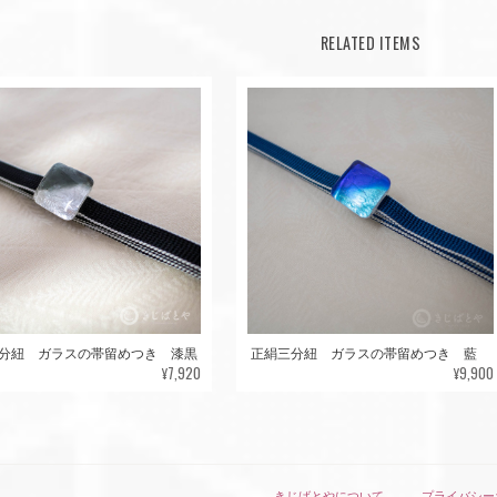
RELATED ITEMS
分紐 ガラスの帯留めつき 漆黒
正絹三分紐 ガラスの帯留めつき 藍
¥7,920
¥9,900
きじばとやについて
プライバシー