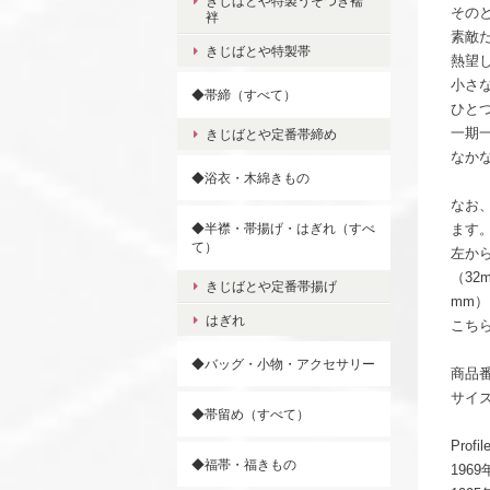
きじばとや特製うそつき襦
その
袢
素敵
きじばとや特製帯
熱望
小さ
◆帯締（すべて）
ひと
一期
きじばとや定番帯締め
なか
◆浴衣・木綿きもの
なお
◆半襟・帯揚げ・はぎれ（すべ
ます
て）
左から
（32m
きじばとや定番帯揚げ
mm
はぎれ
こち
◆バッグ・小物・アクセサリー
商品番
サイズ
◆帯留め（すべて）
Prof
◆福帯・福きもの
196