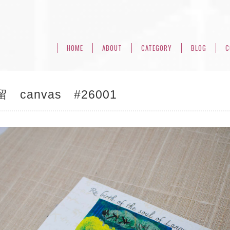
HOME
ABOUT
CATEGORY
BLOG
C
 canvas #26001