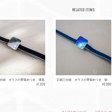
RELATED ITEMS
分紐 ガラスの帯留めつき 漆黒
正絹三分紐 ガラスの帯留めつき 藍
¥7,920
¥9,900
きじばとやについて
プライバシー