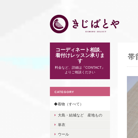
コーディネート相談、
着付けレッスン承りま
帯留
す
料金など、詳細は『CONTACT』
よりご相談ください
CATEGORY
◆着物（すべて）
大島・結城など 産地もの
単衣
ウール