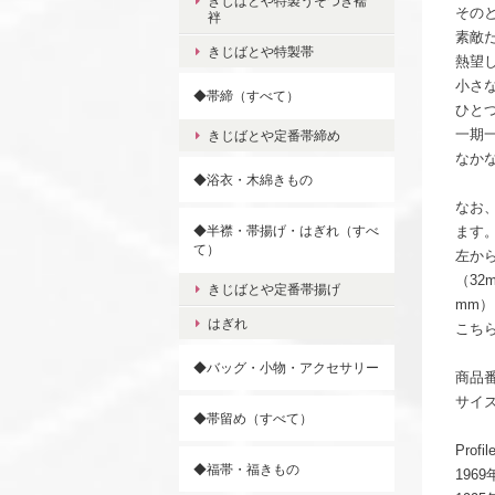
きじばとや特製うそつき襦
その
袢
素敵
きじばとや特製帯
熱望
小さ
◆帯締（すべて）
ひと
一期
きじばとや定番帯締め
なか
◆浴衣・木綿きもの
なお
◆半襟・帯揚げ・はぎれ（すべ
ます
て）
左から
（32m
きじばとや定番帯揚げ
mm
はぎれ
こち
◆バッグ・小物・アクセサリー
商品番
サイズ
◆帯留め（すべて）
Prof
◆福帯・福きもの
196