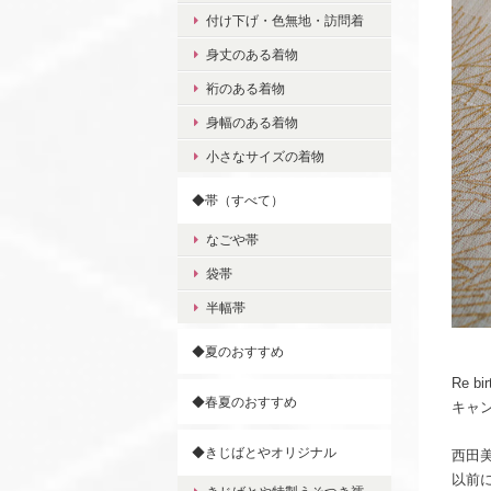
付け下げ・色無地・訪問着
身丈のある着物
裄のある着物
身幅のある着物
小さなサイズの着物
◆帯（すべて）
なごや帯
袋帯
半幅帯
◆夏のおすすめ
Re bi
◆春夏のおすすめ
キャ
◆きじばとやオリジナル
西田
以前