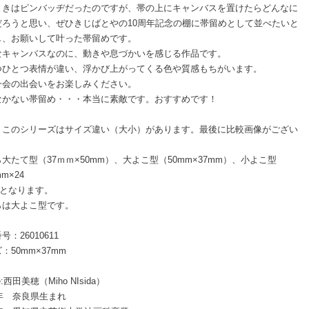
ときはピンバッヂだったのですが、帯の上にキャンバスを置けたらどんなに
だろうと思い、ぜひきじばとやの10周年記念の棚に帯留めとして並べたいと
し、お願いして叶った帯留めです。
なキャンバスなのに、動きや息づかいを感じる作品です。
つひとつ表情が違い、浮かび上がってくる色や質感もちがいます。
一会の出会いをお楽しみください。
なかない帯留め・・・本当に素敵です。おすすめです！
、このシリーズはサイズ違い（大小）があります。最後に比較画像がござい
。
大たて型（37ｍｍ×50mm）、大よこ型（50mm×37mm）、小よこ型
m×24
）となります。
らは大よこ型です。
号：26010611
：50mm×37mm
ile:西田美穂（Miho NIsida）
9年 奈良県生まれ