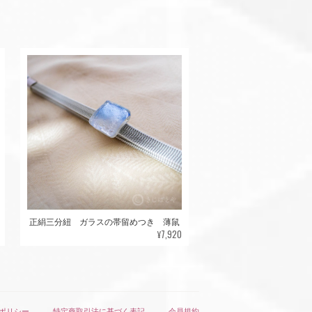
正絹三分紐 ガラスの帯留めつき 薄鼠
¥7,920
ポリシー
特定商取引法に基づく表記
会員規約