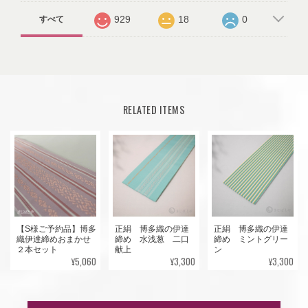
929
18
0
すべて
RELATED ITEMS
【S様ご予約品】博多
正絹 博多織の伊達
正絹 博多織の伊達
織伊達締めおまかせ
締め 水浅葱 二口
締め ミントグリー
２本セット
献上
ン
¥5,060
¥3,300
¥3,300