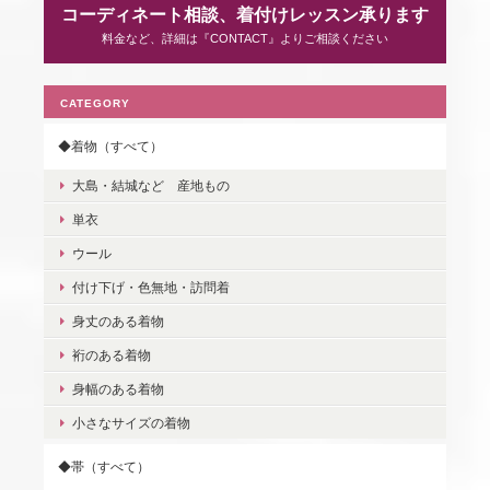
コーディネート相談、着付けレッスン承ります
料金など、詳細は『CONTACT』よりご相談ください
CATEGORY
◆着物（すべて）
大島・結城など 産地もの
単衣
ウール
付け下げ・色無地・訪問着
身丈のある着物
裄のある着物
身幅のある着物
小さなサイズの着物
◆帯（すべて）