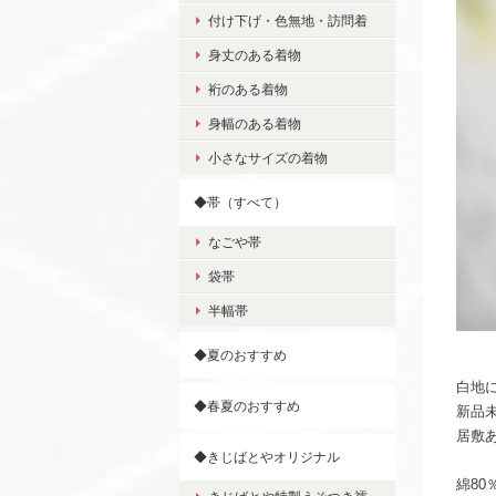
付け下げ・色無地・訪問着
身丈のある着物
裄のある着物
身幅のある着物
小さなサイズの着物
◆帯（すべて）
なごや帯
袋帯
半幅帯
◆夏のおすすめ
白地
◆春夏のおすすめ
新品
居敷
◆きじばとやオリジナル
綿8