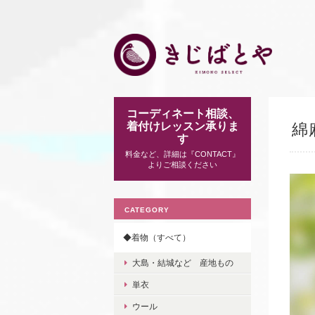
コーディネート相談、
着付けレッスン承りま
綿
す
料金など、詳細は『CONTACT』
よりご相談ください
CATEGORY
◆着物（すべて）
大島・結城など 産地もの
単衣
ウール