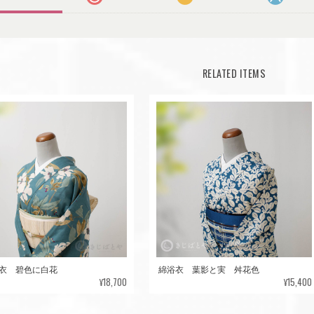
RELATED ITEMS
衣 碧色に白花
綿浴衣 葉影と実 舛花色
¥18,700
¥15,400