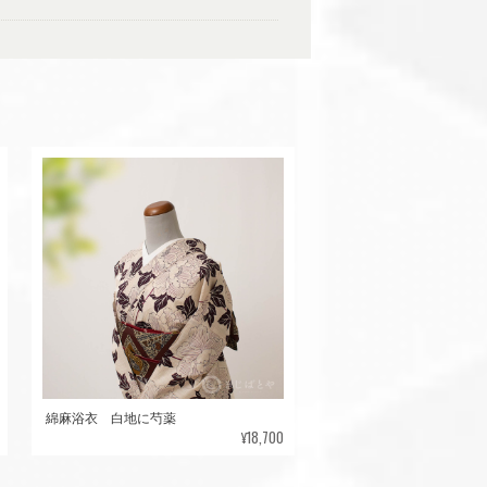
綿麻浴衣 白地に芍薬
¥18,700