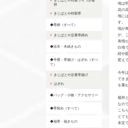
きじばとや特製うそつき襦
地は
袢
花の
きじばとや特製帯
地に
す。
◆帯締（すべて）
地が
が、
きじばとや定番帯締め
表情
◆浴衣・木綿きもの
白地
紺や
◆半襟・帯揚げ・はぎれ（すべ
変え
て）
今年
きじばとや定番帯揚げ
でき
はぎれ
を重
◆バッグ・小物・アクセサリー
襦袢
なの
◆帯留め（すべて）
こちら
とて
◆福帯・福きもの
未定