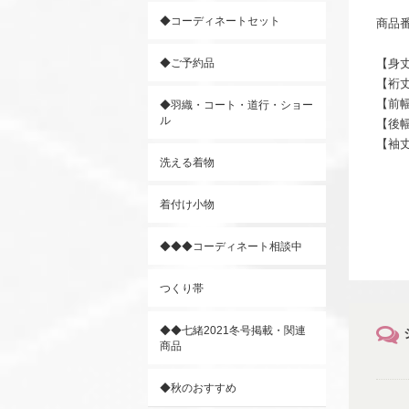
◆コーディネートセット
商品番
◆ご予約品
【身丈
【裄丈
【前幅
◆羽織・コート・道行・ショー
ル
【後幅
【袖丈
洗える着物
着付け小物
◆◆◆コーディネート相談中
つくり帯
◆◆七緒2021冬号掲載・関連
商品
◆秋のおすすめ