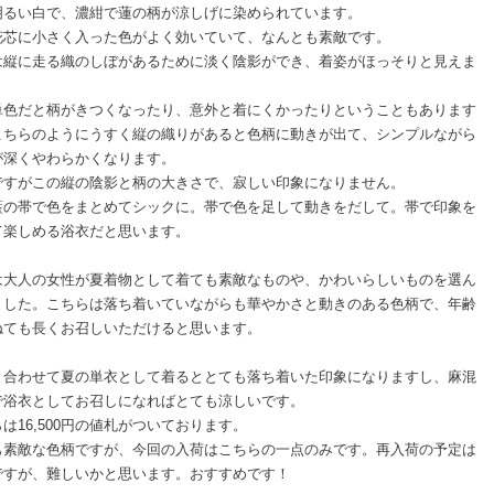
明るい白で、濃紺で蓮の柄が涼しげに染められています。
花芯に小さく入った色がよく効いていて、なんとも素敵です。
は縦に走る織のしぼがあるために淡く陰影ができ、着姿がほっそりと見えま
単色だと柄がきつくなったり、意外と着にくかったりということもあります
こちらのようにうすく縦の織りがあると色柄に動きが出て、シンプルながら
が深くやわらかくなります。
ですがこの縦の陰影と柄の大きさで、寂しい印象になりません。
藍の帯で色をまとめてシックに。帯で色を足して動きをだして。帯で印象を
て楽しめる浴衣だと思います。
は大人の女性が夏着物として着ても素敵なものや、かわいらしいものを選ん
ました。こちらは落ち着いていながらも華やかさと動きのある色柄で、年齢
ねても長くお召しいただけると思います。
と合わせて夏の単衣として着るととても落ち着いた印象になりますし、麻混
で浴衣としてお召しになればとても涼しいです。
は16,500円の値札がついております。
も素敵な色柄ですが、今回の入荷はこちらの一点のみです。再入荷の予定は
ですが、難しいかと思います。おすすめです！