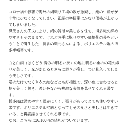
コロナ禍の影響で海外の絹織り工場の数が激減し、絹の生産がが
非常に少なくなってしまい、正絹の半幅帯はかなり価格が上がっ
てしまいました。
織元さんの工夫により、絹の質感や美しさを保ち、博多織の締め
やすさもそのままで、けれどお手に取りやすい価格帯の帯をとい
うことで誕生した、博多の織元さんによる、ポリエステル混の博
多半幅帯です。
白と白銅（はくどう:青みの明るい灰）の地に明るい金のの花の織
りが美しく、光があたるとさらに輝きが増し、つい見入ってしま
う美しさです。
浴衣だけでなく単衣の紬などとも好相性で、深い色に合わせると
柄が美しく輝き、淡い色ながら複雑な表情を見せてくれる帯で
す。
博多織は締めやすく緩みにくく、張りがあってとても使いやすい
帯です。ポリエステル混紡となってもその良さと美しさは生きて
いる、と再認識させてくれる帯です。
なお、こちらは26,180円の値札がついています。