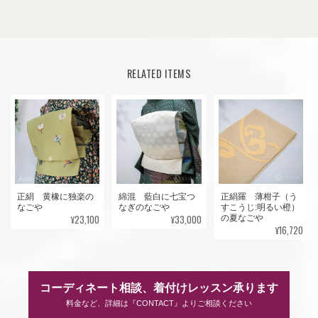
RELATED ITEMS
正絹 黄橡に独楽の
綿混 藍白に七宝つ
正絹羅 薄柑子（う
なごや
なぎのなごや
すこうじ:明るい橙）
¥23,100
¥33,000
の夏なごや
¥16,720
コーディネート相談、着付けレッスン承ります
料金など、詳細は『CONTACT』よりご相談ください