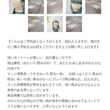
【こちらはご予約品となっております。恐れ入りますが、他の方
のご購入手続きはお控えくださいますようお願い申し上げます】
淡いモノトーンが美しい、絽の夏なごやです。
地は練色（ねりいろ:橙みの白）で、あたたかみにあるやわらかな
白地です。
そこに薄墨色（うすずみいろ:明るい灰）、白銅（はくどう:青みの
明るい灰）の淡い青みがかったグレーで柄が織られ、ほんの少し
入った赤葡萄色が変化をあたえてくれ、淡い色みながらなんとも
表情のある帯になっています。
商品画像では浴衣に合わせています。
やわらかな白地なので深い色の浴衣や着物と合わせてもコントラ
ストが強くなりすぎず、上手になじんでくれます。