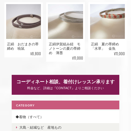
正絹 おだまきの帯
正絹伊賀組み紐 モ
正絹 夏の帯締め
締め 暁鼠
ノトーンの夏の帯締
「水草」 金魚
¥8,800
¥11,000
め 薄墨
¥11,000
コーディネート相談、着付けレッスン承ります
料金など、詳細は『CONTACT』よりご相談ください
CATEGORY
◆着物（すべて）
大島・結城など 産地もの