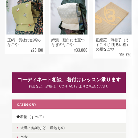
正絹 黄橡に独楽の
綿混 藍白に七宝つ
正絹羅 薄柑子（う
なごや
なぎのなごや
すこうじ:明るい橙）
¥23,100
¥33,000
の夏なごや
¥16,720
コーディネート相談、着付けレッスン承ります
料金など、詳細は『CONTACT』よりご相談ください
CATEGORY
◆着物（すべて）
大島・結城など 産地もの
単衣