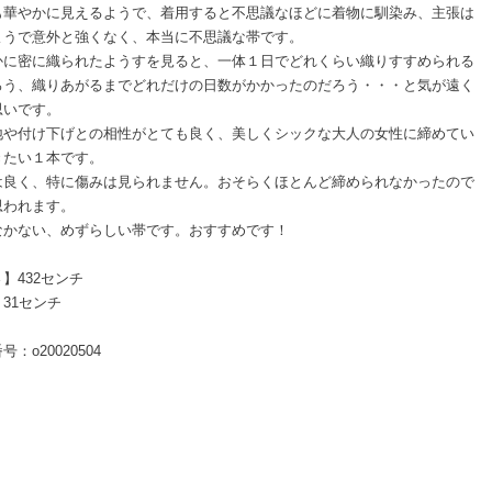
も華やかに見えるようで、着用すると不思議なほどに着物に馴染み、主張は
ようで意外と強くなく、本当に不思議な帯です。
かに密に織られたようすを見ると、一体１日でどれくらい織りすすめられる
ろう、織りあがるまでどれだけの日数がかかったのだろう・・・と気が遠く
思いです。
地や付け下げとの相性がとても良く、美しくシックな大人の女性に締めてい
きたい１本です。
は良く、特に傷みは見られません。おそらくほとんど締められなかったので
思われます。
なかない、めずらしい帯です。おすすめです！
】432センチ
31センチ
号：o20020504