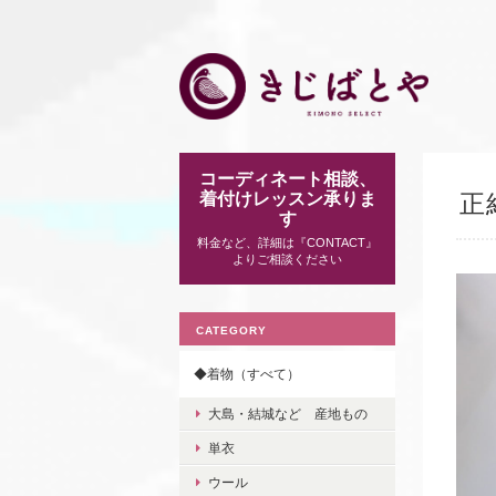
コーディネート相談、
着付けレッスン承りま
正
す
料金など、詳細は『CONTACT』
よりご相談ください
CATEGORY
◆着物（すべて）
大島・結城など 産地もの
単衣
ウール