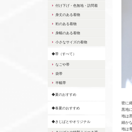
付け下げ・色無地・訪問着
身丈のある着物
裄のある着物
身幅のある着物
小さなサイズの着物
◆帯（すべて）
なごや帯
袋帯
半幅帯
◆夏のおすすめ
密に
◆春夏のおすすめ
黒地
地は
◆きじばとやオリジナル
細か
地は