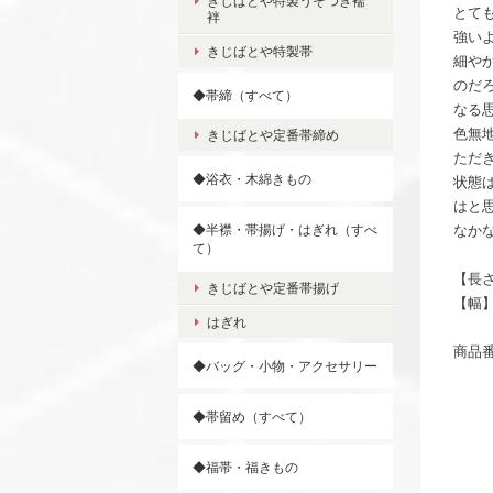
きじばとや特製うそつき襦
とて
袢
強い
きじばとや特製帯
細や
のだ
◆帯締（すべて）
なる
色無
きじばとや定番帯締め
ただ
◆浴衣・木綿きもの
状態
はと
◆半襟・帯揚げ・はぎれ（すべ
なか
て）
【長さ
きじばとや定番帯揚げ
【幅】
はぎれ
商品番
◆バッグ・小物・アクセサリー
◆帯留め（すべて）
◆福帯・福きもの