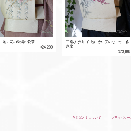
白地に花の刺繍の袋帯
正絹ひげ紬 白地に赤い実のなごや 作
¥24,200
家物
¥23,100
きじばとやについて
プライバシー