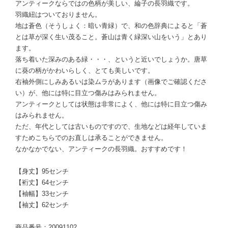
アンティークならではの色柄が美しい、綸子の長羽織です。
羽織紐はついておりません。
地は蒼色（そうしょく：暗い青緑）で、和の色辞典によると「蒼
とは草が深く生い茂ること。蒼山は青く緑深い山をいう」とあり
ます。
落ち着いた深みのある緑・・・、というと近いでしょうか。唐草
に葵の柄がかわいらしく、とても美しいです。
右袖外側にしみあるいは染ムラがあります（画像でご確認くださ
い）が、他には特に目立つ傷みはみられません。
アンティークとしては状態は非常によく、他には特に目立つ傷み
はみられません。
ただ、年代としては古いものですので、生地などは経年していま
すためこちらでのお直しは承ることができません。
なかなかでない、アンティークの長羽織。おすすめです！
【身丈】95センチ
【裄丈】64センチ
【袖幅】33センチ
【袖丈】62センチ
商品番号：20091102