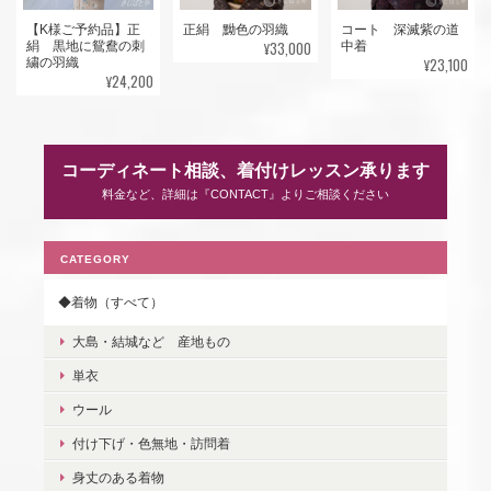
【K様ご予約品】正
正絹 黝色の羽織
コート 深滅紫の道
¥33,000
絹 黒地に鴛鴦の刺
中着
¥23,100
繍の羽織
¥24,200
コーディネート相談、着付けレッスン承ります
料金など、詳細は『CONTACT』よりご相談ください
CATEGORY
◆着物（すべて）
大島・結城など 産地もの
単衣
ウール
付け下げ・色無地・訪問着
身丈のある着物