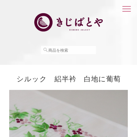
シルック 絽半衿 白地に葡萄