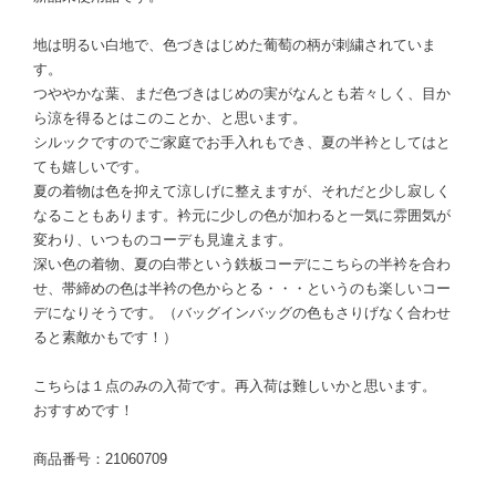
地は明るい白地で、色づきはじめた葡萄の柄が刺繍されていま
す。
つややかな葉、まだ色づきはじめの実がなんとも若々しく、目か
ら涼を得るとはこのことか、と思います。
シルックですのでご家庭でお手入れもでき、夏の半衿としてはと
ても嬉しいです。
夏の着物は色を抑えて涼しげに整えますが、それだと少し寂しく
なることもあります。衿元に少しの色が加わると一気に雰囲気が
変わり、いつものコーデも見違えます。
深い色の着物、夏の白帯という鉄板コーデにこちらの半衿を合わ
せ、帯締めの色は半衿の色からとる・・・というのも楽しいコー
デになりそうです。（バッグインバッグの色もさりげなく合わせ
ると素敵かもです！）
こちらは１点のみの入荷です。再入荷は難しいかと思います。
おすすめです！
商品番号：21060709