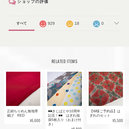
ショップの評価
929
18
0
すべて
RELATED ITEMS
正絹ちりめん無地帯
■■きじばとや10周年
【W様ご予約品】は
揚げ RED
記念！■■ はぎれ福
ぎれのセット
¥6,600
¥5,500
袋5枚入り（おまけ付
き）