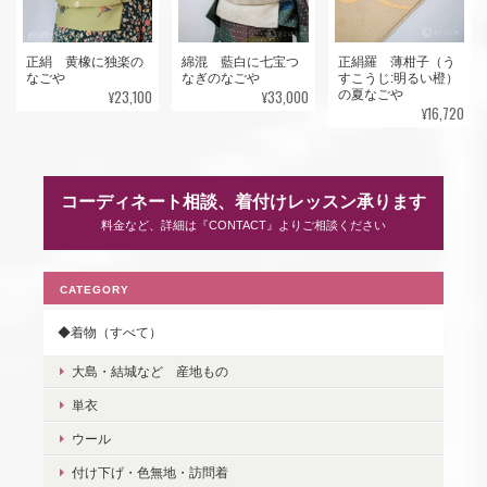
正絹 黄橡に独楽の
綿混 藍白に七宝つ
正絹羅 薄柑子（う
なごや
なぎのなごや
すこうじ:明るい橙）
¥23,100
¥33,000
の夏なごや
¥16,720
コーディネート相談、着付けレッスン承ります
料金など、詳細は『CONTACT』よりご相談ください
CATEGORY
◆着物（すべて）
大島・結城など 産地もの
単衣
ウール
付け下げ・色無地・訪問着