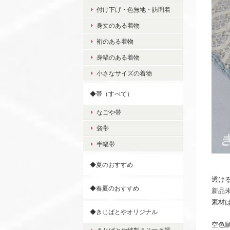
付け下げ・色無地・訪問着
身丈のある着物
裄のある着物
身幅のある着物
小さなサイズの着物
◆帯（すべて）
なごや帯
袋帯
半幅帯
◆夏のおすすめ
透け
◆春夏のおすすめ
新品
素材は
◆きじばとやオリジナル
空色