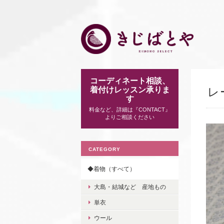
コーディネート相談、
着付けレッスン承りま
レ
す
料金など、詳細は『CONTACT』
よりご相談ください
CATEGORY
◆着物（すべて）
大島・結城など 産地もの
単衣
ウール