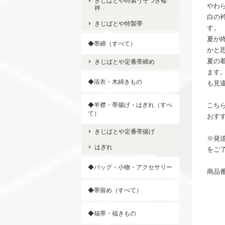
きじばとや特製うそつき襦
やわ
袢
白の
きじばとや特製帯
す。
夏が
◆帯締（すべて）
かと
夏の
きじばとや定番帯締め
ます
◆浴衣・木綿きもの
も見
◆半襟・帯揚げ・はぎれ（すべ
こち
て）
おす
きじばとや定番帯揚げ
※発
はぎれ
をご
◆バッグ・小物・アクセサリー
商品番
◆帯留め（すべて）
◆福帯・福きもの