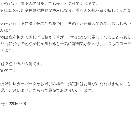
らかな色が、着る人の肌をとても美しく見せてくれます。
衿の上にのった空色鼠が絶妙な色みになり、着る人の肌を白く映してくれま
終わったら、下に深い色の半衿をつけ、その上から重ねてみてもおもしろい
思います。
着物は色を抑えて涼しげに整えますが、それだと少し寂しくなることもあり
。衿元に少しの色や変化が加わると一気に雰囲気が変わり、いつものコーデ
違えます。
らは２点のみの入荷です。
すめです！
送方法にレターパックをお選びの場合、指定日はお選びいただけませんこと
了承くださいませ。こちらで最短でお送りいたします。
号：22050928