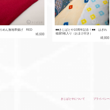
りめん無地帯揚げ RED
■■きじばとや10周年記念！■■ はぎれ
¥6,600
福袋5枚入り（おまけ付き）
¥8,800
きじばとやについて
プライバシー