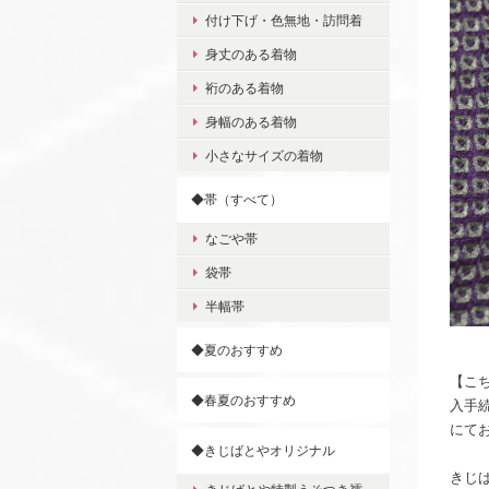
付け下げ・色無地・訪問着
身丈のある着物
裄のある着物
身幅のある着物
小さなサイズの着物
◆帯（すべて）
なごや帯
袋帯
半幅帯
◆夏のおすすめ
【こ
◆春夏のおすすめ
入手
にて
◆きじばとやオリジナル
きじ