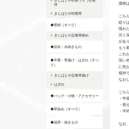
きじばとや特製うそつき襦
価格
袢
きじばとや特製帯
こち
絞り
◆帯締（すべて）
慣れ
渋く
きじばとや定番帯締め
があ
◆浴衣・木綿きもの
もう
これ
◆半襟・帯揚げ・はぎれ（すべ
深い
て）
に色
襦袢
きじばとや定番帯揚げ
なお
はぎれ
こち
◆バッグ・小物・アクセサリー
・半襦
・替え
◆帯留め（すべて）
・半衿
◆福帯・福きもの
なお