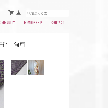
OMMUNITY
MEMBERSHIP
CONTACT
襦袢 葡萄