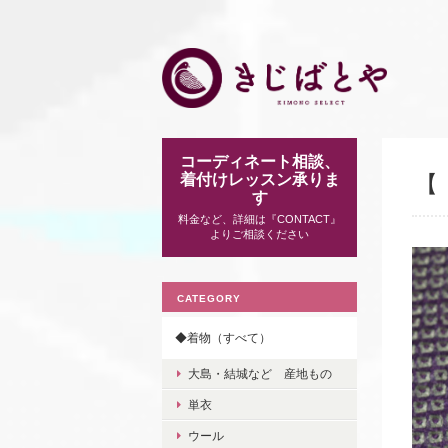
コーディネート相談、
着付けレッスン承りま
【
す
料金など、詳細は『CONTACT』
よりご相談ください
CATEGORY
◆着物（すべて）
大島・結城など 産地もの
単衣
ウール