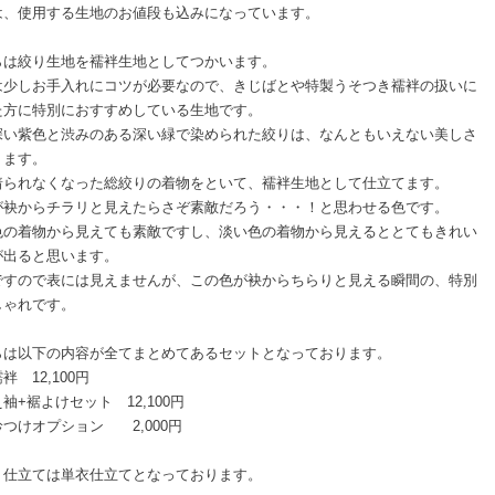
は、使用する生地のお値段も込みになっています。
らは絞り生地を襦袢生地としてつかいます。
は少しお手入れにコツが必要なので、きじばとや特製うそつき襦袢の扱いに
た方に特別におすすめしている生地です。
深い紫色と渋みのある深い緑で染められた絞りは、なんともいえない美しさ
ります。
着られなくなった総絞りの着物をといて、襦袢生地として仕立てます。
が袂からチラリと見えたらさぞ素敵だろう・・・！と思わせる色です。
色の着物から見えても素敵ですし、淡い色の着物から見えるととてもきれい
が出ると思います。
ですので表には見えませんが、この色が袂からちらりと見える瞬間の、特別
しゃれです。
らは以下の内容が全てまとめてあるセットとなっております。
袢 12,100円
袖+裾よけセット 12,100円
つけオプション 2,000円
、仕立ては単衣仕立てとなっております。