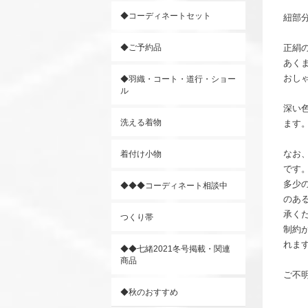
◆コーディネートセット
紐部
◆ご予約品
正絹
あく
おし
◆羽織・コート・道行・ショー
ル
深い
洗える着物
ます
なお
着付け小物
です
多少
◆◆◆コーディネート相談中
のあ
承く
つくり帯
制約
れま
◆◆七緒2021冬号掲載・関連
商品
ご不
◆秋のおすすめ