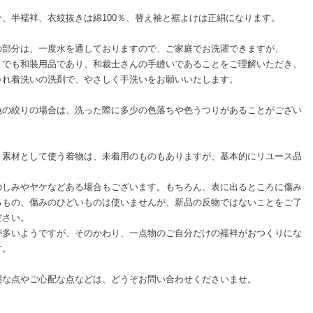
分、半襦袢、衣紋抜きは綿100％、替え袖と裾よけは正絹になります。
の部分は、一度水を通しておりますので、ご家庭でお洗濯できますが、
までも和装用品であり、和裁士さんの手縫いであることをご理解いただき、
ゃれ着洗いの洗剤で、やさしく手洗いをお願いいたします。
色の絞りの場合は、洗った際に多少の色落ちや色うつりがあることがござい
。
、素材として使う着物は、未着用のものもありますが、基本的にリユース品
。
のしみやヤケなどある場合もございます。もちろん、表に出るところに傷み
るもの、傷みのひどいものは使いませんが、新品の反物ではないことをご了
ださい。
が多いようですが、そのかわり、一点物のご自分だけの襦袢がおつくりにな
す。
明な点やご心配な点などは、どうぞお問い合わせくださいませ。