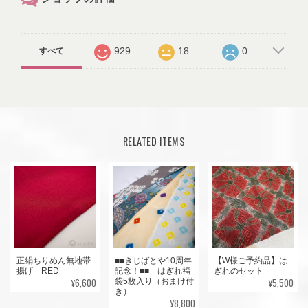
929
18
0
すべて
RELATED ITEMS
正絹ちりめん無地帯
■■きじばとや10周年
【W様ご予約品】は
揚げ RED
記念！■■ はぎれ福
ぎれのセット
¥6,600
¥5,500
袋5枚入り（おまけ付
き）
¥8,800