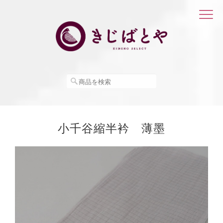
小千谷縮半衿 薄墨