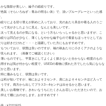
らかな陰影が美しい、綸子の総絞りです。
空色鼠（そらいろねず：青みの明るい灰）で、淡いブルーグレーといった感
す。
の絞りによる切り替えが斜めに入っており、光のあたり具合や着る人のうご
よって光がさしたように見え、なんとも美しいです。
は太って見えるのが気になる、という方もいらっしゃるかと思いますが、こ
の絞りは凹凸が少なく、薄くしなやかな綸子なので着姿もほっそりとしてお
絞りは好きだけれど・・・と躊躇していた方にもおすすめです。
けもついており、状態は良いのですが、袖の袂あたりに小さくアクのような
が見られます。（画像でご確認ください）
く薄いものですし、平置きにしてよくよく探さないと分からない程度のもの
着用すれば気が付かない程度で、USEDの着物に慣れた方でしたら気にならな
度かと思います。
は特に傷みもなく、状態は良いです。
らは裄が短いですが、袖におよそ２センチ、肩におよそ４センチほど入って
ようです。両方から出してプラス3～4センチは出せるかと思います。
に美しいお着物です。きれいなうちにたくさんお召しいただきたいので、お
を抑えて棚におのせします。おすすめです！
：k21111615