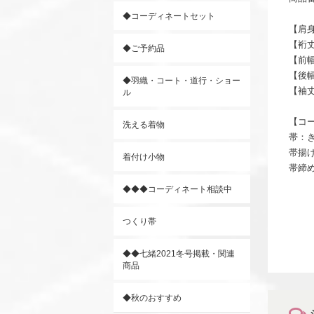
◆コーディネートセット
【肩身
【裄丈
◆ご予約品
【前幅
【後幅
◆羽織・コート・道行・ショー
【袖丈
ル
【コ
洗える着物
帯：き
帯揚
着付け小物
帯締
◆◆◆コーディネート相談中
つくり帯
◆◆七緒2021冬号掲載・関連
商品
◆秋のおすすめ