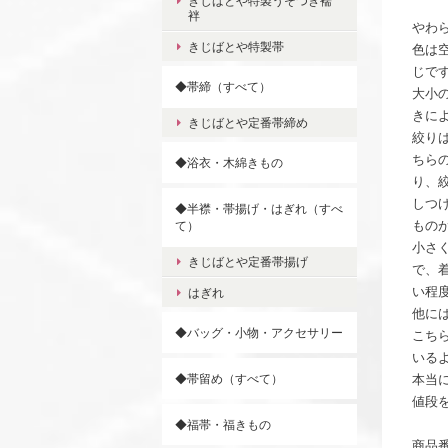
きじばとや特製うそつき襦
袢
やわ
きじばとや特製帯
色は
じで
◆帯締（すべて）
大小
きに
きじばとや定番帯締め
絞り
ちら
◆浴衣・木綿きもの
り、
しつ
◆半襟・帯揚げ・はぎれ（すべ
もの
て）
小さ
きじばとや定番帯揚げ
で、
い程
はぎれ
他に
◆バッグ・小物・アクセサリー
こち
いる
◆帯留め（すべて）
本当
値段
◆福帯・福きもの
商品番号