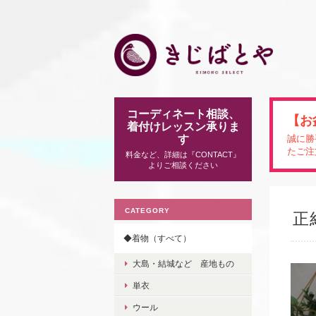
コーディネート相談、
【お
着付けレッスン承りま
す
誠に勝
たご注
料金など、詳細は『CONTACT』
よりご相談ください
CATEGORY
正
◆着物（すべて）
大島・結城など 産地もの
単衣
ウール