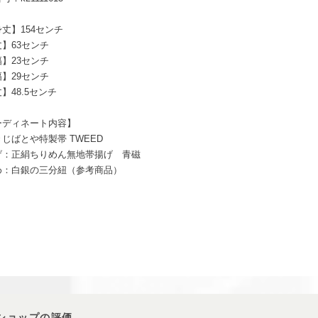
丈】154センチ
】63センチ
】23センチ
】29センチ
】48.5センチ
ーディネート内容】
じばとや特製帯 TWEED
げ：正絹ちりめん無地帯揚げ 青磁
め：白銀の三分紐（参考商品）
ショップの評価