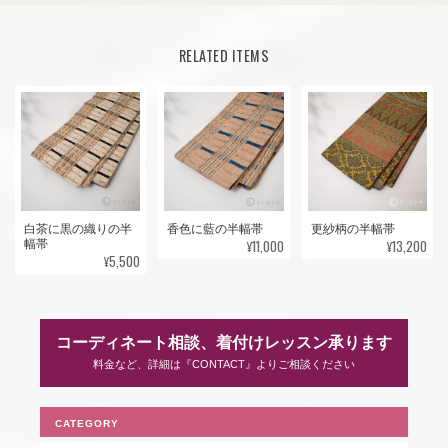
RELATED ITEMS
白茶に黒の織りの半
香色に藍の半幅帯
更紗柄の半幅帯
¥11,000
¥13,200
幅帯
¥5,500
コーディネート相談、着付けレッスン承ります
料金など、詳細は『CONTACT』よりご相談ください
CATEGORY