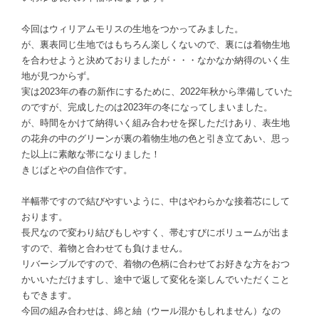
今回はウィリアムモリスの生地をつかってみました。
が、裏表同じ生地ではもちろん楽しくないので、裏には着物生地
を合わせようと決めておりましたが・・・なかなか納得のいく生
地が見つからず。
実は2023年の春の新作にするために、2022年秋から準備していた
のですが、完成したのは2023年の冬になってしまいました。
が、時間をかけて納得いく組み合わせを探しただけあり、表生地
の花弁の中のグリーンが裏の着物生地の色と引き立てあい、思っ
た以上に素敵な帯になりました！
きじばとやの自信作です。
半幅帯ですので結びやすいように、中はやわらかな接着芯にして
おります。
長尺なので変わり結びもしやすく、帯むすびにボリュームが出ま
すので、着物と合わせても負けません。
リバーシブルですので、着物の色柄に合わせてお好きな方をおつ
かいいただけますし、途中で返して変化を楽しんでいただくこと
もできます。
今回の組み合わせは、綿と紬（ウール混かもしれません）なの