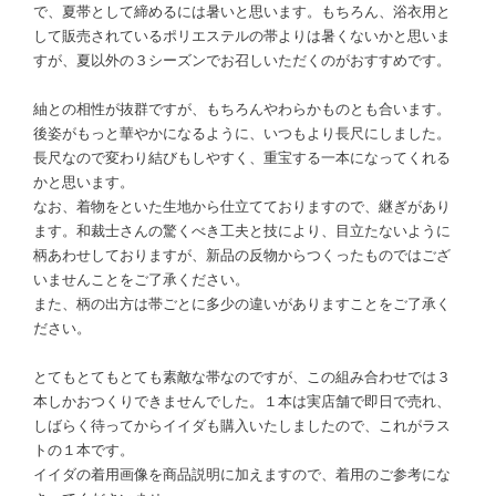
で、夏帯として締めるには暑いと思います。もちろん、浴衣用と
して販売されているポリエステルの帯よりは暑くないかと思いま
すが、夏以外の３シーズンでお召しいただくのがおすすめです。
紬との相性が抜群ですが、もちろんやわらかものとも合います。
後姿がもっと華やかになるように、いつもより長尺にしました。
長尺なので変わり結びもしやすく、重宝する一本になってくれる
かと思います。
なお、着物をといた生地から仕立てておりますので、継ぎがあり
ます。和裁士さんの驚くべき工夫と技により、目立たないように
柄あわせしておりますが、新品の反物からつくったものではござ
いませんことをご了承ください。
また、柄の出方は帯ごとに多少の違いがありますことをご了承く
ださい。
とてもとてもとても素敵な帯なのですが、この組み合わせでは３
本しかおつくりできませんでした。１本は実店舗で即日で売れ、
しばらく待ってからイイダも購入いたしましたので、これがラス
トの１本です。
イイダの着用画像を商品説明に加えますので、着用のご参考にな