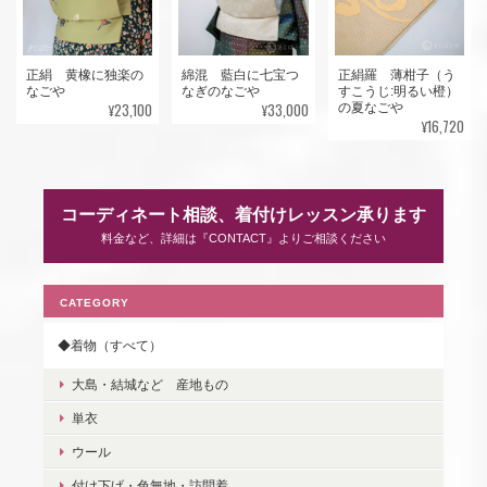
正絹 黄橡に独楽の
綿混 藍白に七宝つ
正絹羅 薄柑子（う
なごや
なぎのなごや
すこうじ:明るい橙）
¥23,100
¥33,000
の夏なごや
¥16,720
コーディネート相談、着付けレッスン承ります
料金など、詳細は『CONTACT』よりご相談ください
CATEGORY
◆着物（すべて）
大島・結城など 産地もの
単衣
ウール
付け下げ・色無地・訪問着