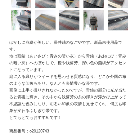
ぼかしに燕絣が美しい、長井紬のなごやです。新品未使用品で
す。
地は藍錆（あいさび：青みの暗い灰）から青鈍（あおにび：青み
の暗い灰）へのぼかしで、橙や浅蘇芳、深い色の燕絣がアクセン
トになっています。
縦に入る織りがツイードを思わせる質感になり、どこか外国の布
のような印象もあり、なんとも表情豊かな帯です。
画像に上手く撮りきれなかったのですが、青鈍の部分に光が当た
ると青磁に輝き、その中から浅蘇芳の糸の輝きが浮かび上がって
不思議な色みになり、明るい印象の表情も見せてくれ、何度も印
象が変わるふしぎな帯です。
とてもとてもおすすめです！
商品番号：o20120743