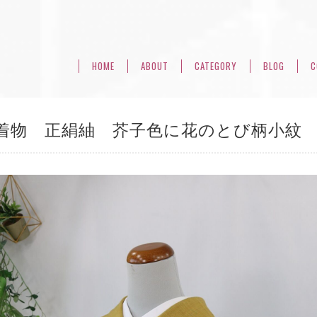
HOME
ABOUT
CATEGORY
BLOG
C
着物 正絹紬 芥子色に花のとび柄小紋