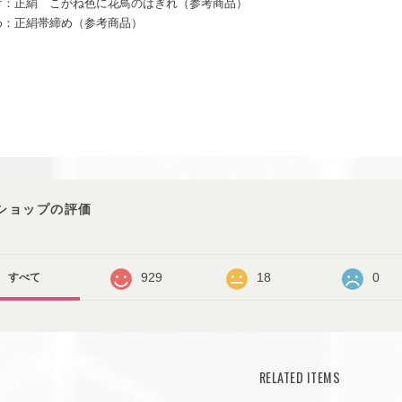
げ：正絹 こがね色に花鳥のはぎれ（参考商品）
め：正絹帯締め（参考商品）
ショップの評価
929
18
0
すべて
RELATED ITEMS