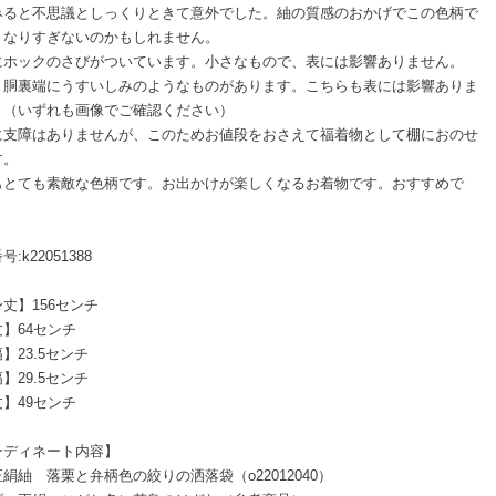
みると不思議としっくりときて意外でした。紬の質感のおかげでこの色柄で
くなりすぎないのかもしれません。
にホックのさびがついています。小さなもので、表には影響ありません。
、胴裏端にうすいしみのようなものがあります。こちらも表には影響ありま
。（いずれも画像でご確認ください）
に支障はありませんが、このためお値段をおさえて福着物として棚におのせ
す。
もとても素敵な色柄です。お出かけが楽しくなるお着物です。おすすめで
:k22051388
丈】156センチ
】64センチ
】23.5センチ
】29.5センチ
】49センチ
ーディネート内容】
絹紬 落栗と弁柄色の絞りの洒落袋（o22012040）