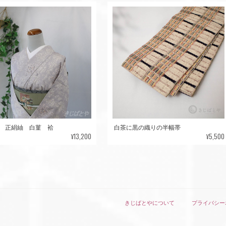
 正絹紬 白菫 袷
白茶に黒の織りの半幅帯
¥13,200
¥5,500
きじばとやについて
プライバシー