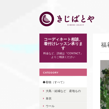
コーディネート相談、
着付けレッスン承りま
福
す
料金など、詳細は『CONTACT』
よりご相談ください
CATEGORY
◆着物（すべて）
大島・結城など 産地もの
単衣
ウール