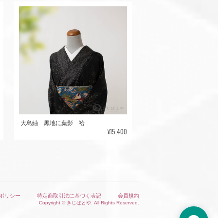
大島紬 黒地に葉影 袷
¥15,400
ポリシー
特定商取引法に基づく表記
会員規約
Copyright © きじばとや. All Rights Reserved.