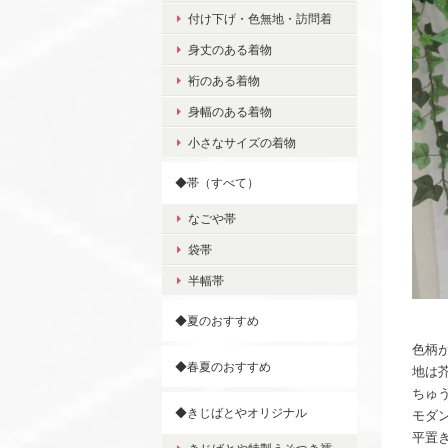
付け下げ・色無地・訪問着
身丈のある着物
裄のある着物
身幅のある着物
小さなサイズの着物
◆帯（すべて）
なごや帯
袋帯
半幅帯
◆夏のおすすめ
色柄
◆春夏のおすすめ
地は
ちゅ
◆きじばとやオリジナル
モダ
平置