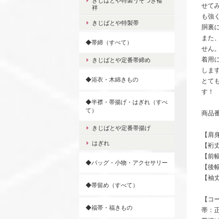
きじばとや特製うそつき襦
せて
袢
も強
きじばとや特製帯
胴裏
また
◆帯締（すべて）
せん
着用
きじばとや定番帯締め
しま
◆浴衣・木綿きもの
とて
す！
◆半襟・帯揚げ・はぎれ（すべ
て）
商品番号
きじばとや定番帯揚げ
【肩身
はぎれ
【裄丈
【前幅
◆バッグ・小物・アクセサリー
【後幅
【袖丈
◆帯留め（すべて）
【コ
◆福帯・福きもの
帯：正