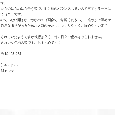
です。
らかものにも紬にも合う帯で、地と柄のバランスも良いので重宝する一本に
てくれそうです。
ついていない開きなごやなので（画像でご確認ください）、軽やかで締めや
、適度な張りがあるためお太鼓のかたちもつくりやすく、締めやすい帯で
はされていたようですが状態は良く、特に目立つ傷みはみられません。
もきれいな色柄の帯です。おすすめです！
:k24031261
】372センチ
31センチ