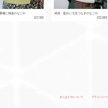
黄橡に独楽のなごや
綿混 藍白に七宝つなぎのなごや
¥23,100
¥33,000
きじばとやについて
プライバシー