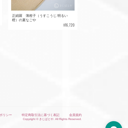
正絹羅 薄柑子（うすこうじ:明るい
橙）の夏なごや
¥16,720
ポリシー
特定商取引法に基づく表記
会員規約
Copyright © きじばとや. All Rights Reserved.