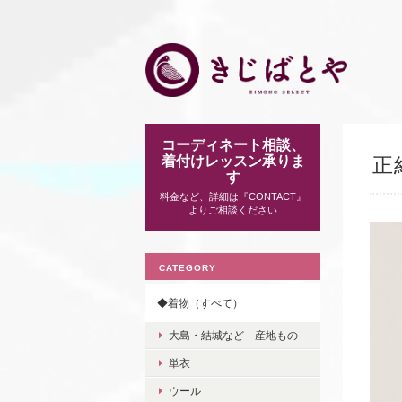
コーディネート相談、
着付けレッスン承りま
正
す
料金など、詳細は『CONTACT』
よりご相談ください
CATEGORY
◆着物（すべて）
大島・結城など 産地もの
単衣
ウール