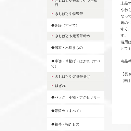
きじばとや特製うそつき襦
上品
袢
やわ
きじばとや特製帯
なっ
裏の
◆帯締（すべて）
すく
す。
きじばとや定番帯締め
着用
◆浴衣・木綿きもの
とて
◆半襟・帯揚げ・はぎれ（すべ
商品番号
て）
【長さ
きじばとや定番帯揚げ
【幅】
はぎれ
◆バッグ・小物・アクセサリー
◆帯留め（すべて）
◆福帯・福きもの