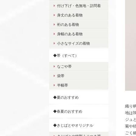
付け下げ・色無地・訪問着
身丈のある着物
裄のある着物
身幅のある着物
小さなサイズの着物
◆帯（すべて）
なごや帯
袋帯
半幅帯
◆夏のおすすめ
織り
◆春夏のおすすめ
地は
ジュ
◆きじばとやオリジナル
菊や
ごく