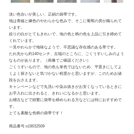
淡い色合いが美しい、正絹の袋帯です。
地は青磁と練色のやわらかな色みで、そこに葡萄の房が織られて
います。
絞りの白がとてもきれいで、地の色と柄の色を上品に引き締めて
くれています。
一見やわらかで地味なようで、不思議な存在感のある帯です。
たれ先から約140センチ、左端のところに、ごくうすいしみのよう
なものがあります。（画像でご確認ください）
ごくうすいもので、地の色も単色ではないため、平置きにしてよ
くよく探さないと気づかない程度かと思いますが、このためお値
段をおさえます。
キャンペーンなどで丸洗いや染み抜きがお安くなっているときに
お手入れに出されると、きれいになるかと思います。
お稽古などで頻繁に袋帯を締められる方などには特におすすめで
す。
とても素敵な色柄の袋帯です！
商品番号:o19032509