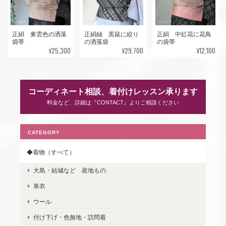
正絹 東雲色の洒落
正絹紬 黒鼠に絞り
正絹 中紅花に花鳥
袋帯
の洒落袋
の袋帯
¥25,300
¥29,700
¥12,100
コーディネート相談、着付けレッスン承ります
料金など、詳細は『CONTACT』よりご相談ください
CATEGORY
◆着物（すべて）
大島・結城など 産地もの
単衣
ウール
付け下げ・色無地・訪問着