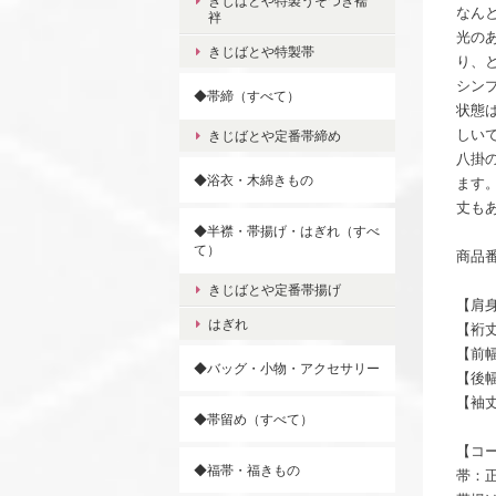
きじばとや特製うそつき襦
なん
袢
光の
きじばとや特製帯
り、
シン
◆帯締（すべて）
状態
しい
きじばとや定番帯締め
八掛
◆浴衣・木綿きもの
ます
丈も
◆半襟・帯揚げ・はぎれ（すべ
て）
商品番
きじばとや定番帯揚げ
【肩身
はぎれ
【裄丈
【前幅
◆バッグ・小物・アクセサリー
【後幅
【袖丈
◆帯留め（すべて）
【コ
◆福帯・福きもの
帯：正