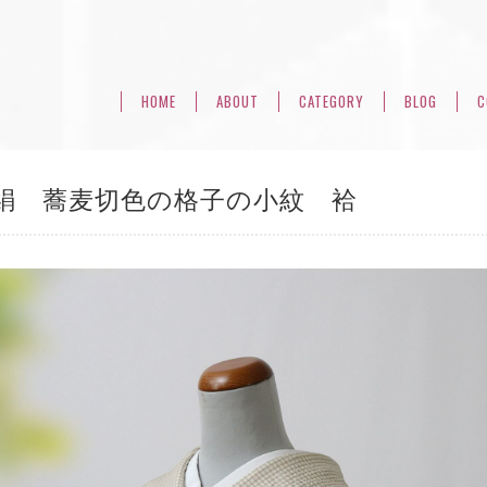
HOME
ABOUT
CATEGORY
BLOG
C
絹 蕎麦切色の格子の小紋 袷