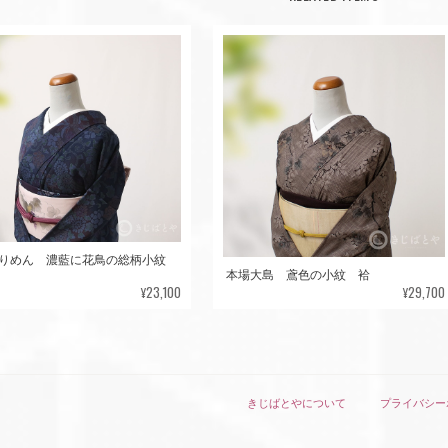
ちりめん 濃藍に花鳥の総柄小紋
本場大島 鳶色の小紋 袷
¥23,100
¥29,700
きじばとやについて
プライバシー