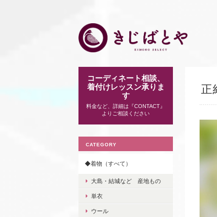
コーディネート相談、
着付けレッスン承りま
正
す
料金など、詳細は『CONTACT』
よりご相談ください
CATEGORY
◆着物（すべて）
大島・結城など 産地もの
単衣
ウール