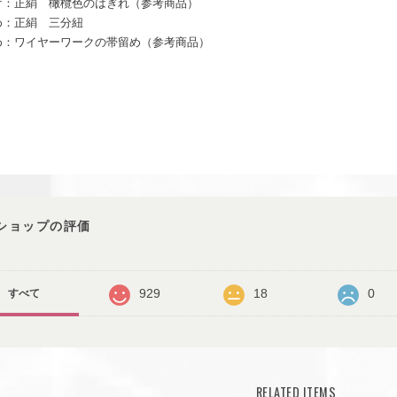
げ：正絹 橄欖色のはぎれ（参考商品）
め：正絹 三分紐
め：ワイヤーワークの帯留め（参考商品）
ショップの評価
929
18
0
すべて
RELATED ITEMS