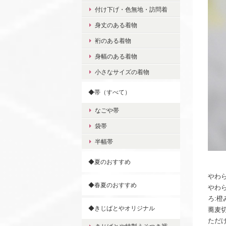
付け下げ・色無地・訪問着
身丈のある着物
裄のある着物
身幅のある着物
小さなサイズの着物
◆帯（すべて）
なごや帯
袋帯
半幅帯
◆夏のおすすめ
やわ
◆春夏のおすすめ
やわ
ろ:
◆きじばとやオリジナル
蕎麦
ただ