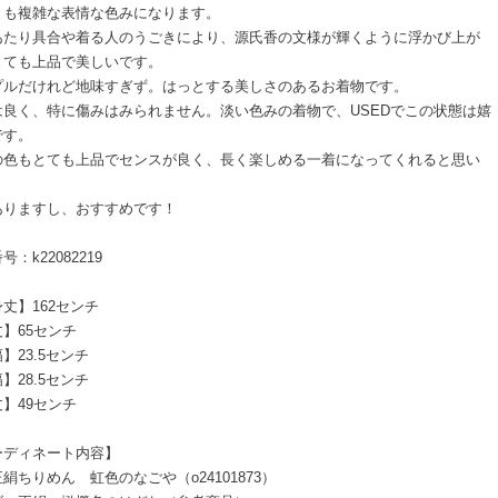
とも複雑な表情な色みになります。
あたり具合や着る人のうごきにより、源氏香の文様が輝くように浮かび上が
とても上品で美しいです。
プルだけれど地味すぎず。はっとする美しさのあるお着物です。
は良く、特に傷みはみられません。淡い色みの着物で、USEDでこの状態は嬉
です。
の色もとても上品でセンスが良く、長く楽しめる一着になってくれると思い
。
ありますし、おすすめです！
号：k22082219
丈】162センチ
】65センチ
】23.5センチ
】28.5センチ
】49センチ
ーディネート内容】
絹ちりめん 虹色のなごや（o24101873）