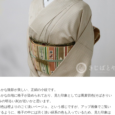
らかな陰影が美しい、正絹の小紋です。
らかな白地に格子が染められており、見た印象としては蕎麦切色(そばきりい
橙みの明るい灰)が近いかと思います。
切色は橙よりのごく淡いベージュ、という感じですが、アップ画像でご覧い
けるように、格子の中には渋く淡い緑系の色も入っているため、見た印象は