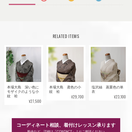
RELATED ITEMS
本場大島 深い色に
本場大島 鳶色の小
塩沢紬 蒸栗色の単
モザイクのような小
紋 袷
衣
¥29,700
¥23,100
紋 袷
¥27,500
コーディネート相談、着付けレッスン承ります
料金など、詳細は『CONTACT』よりご相談ください