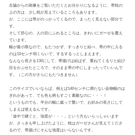
左脇からの画像をご覧いただくとお分かりになるように、帯枕の
上の方は、少し枕が見えているところもあります。
が、ここには帯がのっかってくるので、まったく見えない部分で
す。
そして肝心の、人の目にふれるところは、きれいにガーゼを覆え
ています。
幅が最小限なので、もたつかず、すっきりと結べ、帯の中に入る
のは10センチ弱くらいで、するするっとしまえます。
なんなら長さを130にして、帯揚げは結ばず、重ねてくるりと結び
目をかぶせたところで、そのまま帯の中にしまったっていいんで
す。（この方がさらにもたつきません）
このサイズでいいならば、例えば140センチに満たない反物幅のは
ぎれがあって、でも色も柄もすごく素敵なのに・・・！
というものでも、半分の幅に裁って繋いで、お好みの長さにして
しまえば使えるんです。
「途中で継ぐと、強度が・・・」という方もいらっしゃいます
が、さっきも申し上げたように、枕はガーゼさんが支えてくださ
るので、帯揚げにそんな強度はいらないんです。