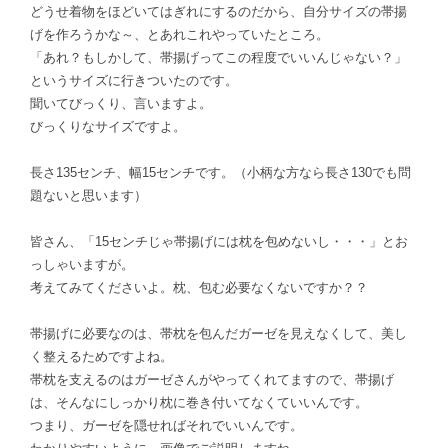
どうせ着物をほどいてはぎれにするのだから、自分サイズの帯揚
げを作ろうかな～、とあれこれやっていたところ。
「あれ？もしかして、帯揚げってこの程度でいいんじゃない？」
というサイズに行きついたのです。
聞いてびっくり、言いますよ。
びっくりなサイズですよ。
長さ135センチ、幅15センチです。（小柄な方なら長さ130でも問
題ないと思います）
皆さん、「15センチじゃ帯揚げには枕を包めないし・・・」とお
っしゃいますが。
考えてみてくださいよ。枕、包む必要なくないですか？？
帯揚げに必要なのは、帯枕を包んだガーゼを見えなくして、美し
く整えるためですよね。
帯枕を支えるのはガーゼさんがやってくれてますので、帯揚げ
は、そんなにしっかり枕に巻き付いてなくていいんです。
つまり、ガーゼを隠せればそれでいいんです。