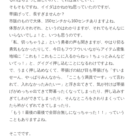
そもそもですね、イイダはかねがね思っていたのですが。
帯揚げって、長すぎませんか？
市販のもので大体、150センチから160センチありますよね。
体形が人それぞれ、というのはわかりますが、それでもそんなに
いらないでしょ！と、いつも思うのです。
「私、切っちゃうよ」という勇者の声も聞きますが、やはり切る
勇気もなかったりして、今日もフウフウいいながらアイテム密集
地域に「これも！これもここに入るからねっ！ちょっとみんなど
いてっ！」と、グイグイ押し込むことになるわけですよね。
で、うまく押し込めなくて、帯揚げの結び目も帯揚げも「すいま
せーん、やっぱりみんなから、『ここもう満員でーす』って言わ
れて、入れなかったみたいー」と浮き出てきて、気が付けば帯揚
げがめっちゃ出てきて野暮ったくなってしまったり、押し込みす
ぎてしわができてしまったり、そんなところをさわりまくってい
たら衿がくずれてきてしまったり。
「もう！最後の最後で全部台無しになっちゃった！！」っていう
こともありますよね。
そこでです。