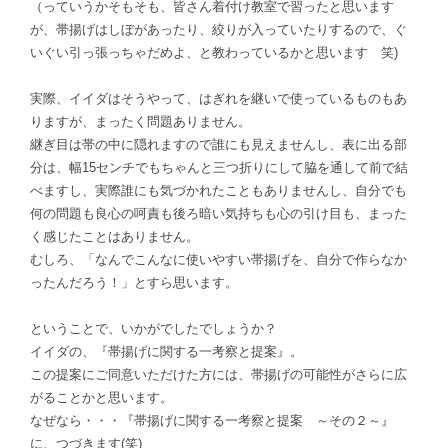
（っていうかそもそも、皆さん着付け教室で習ったと思います
が、帯揚げはしぼがあったり、絞りが入っていたりするので、ぐ
いぐい引っ張っちゃだめよ、と教わっているかと思います 笑)
実際、イイダはそうやって、はぎれを継いで使っているものもあ
りますが、まったく問題ありません。
継ぎ目は帯の中に隠れますので誰にも見えませんし、表に出る部
分は、幅15センチでもちゃんと三つ折りにして脇を通して前で結
べますし、実際誰にも気づかれたこともありませんし、自分でも
何の問題も良心の呵責も後ろ暗い気持ちも心の引け目も、まった
く感じたことはありません。
むしろ、「なんでこんなに使いやすい帯揚げを、自分で作らなか
ったんだろう！」とすら思います。
ということで、いかがでしたでしょうか？
イイダの、『帯揚げに関する一考察と提案』。
この提案にご同意いただけた方には、帯揚げの可能性がさらに広
がることかと思います。
なぜなら・・・『帯揚げに関する一考察と提案 ～その２～』
に、つづきます(笑)