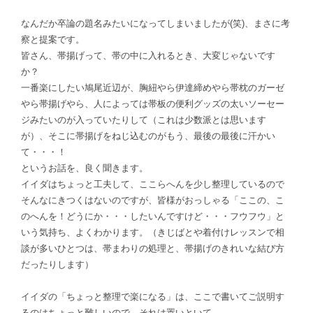
なんだか卒論の題名みたいになってしまいましたが(笑)、まさに考
察と提案です。
皆さん、帯揚げって、帯の中に入れるとき、大変じゃないです
か？
一番楽にしたい鳩尾近辺が、胸紐やら伊達締めやら帯枕のガーゼ
やら帯揚げやら、人によっては帯板の便利グッズの太いソーセー
ジみたいのが入っていたりして（これは少数派とは思います
が）、そこに帯揚げをねじ込むのがもう、最後の最後に汗かい
て・・・！
というお話を、良く聞きます。
イイダはちょっと工夫して、ここらへんを少し整理しているので
そんなにきつくはないのですが、皆様がおっしゃる「ここの、こ
のへんを！どうにか・・・したいんですけど・・・フウフウ」と
いう気持ち、よくわかります。（きじばとや着付けレッスンで相
談が多いひとつは、帯まわりの処理と、帯揚げのきれいな結び方
だったりします）
イイダの「ちょっと整理で楽になる」は、ここで書いてご説明す
るのはちょっと難しいので、それは置いといて。