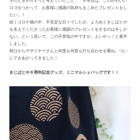
そのときからずっと考えていたこと。「６年目は、このかわいい
ロゴをつかって、お客様に感謝の気持ちをこめたプレゼントをし
たい」！
続くコロナ禍の中、不安定な日々でしたが、よろめくきじばとや
を支えてくださったお客様に感謝のプレゼントをするのは今しか
ない。という思いで、この不景気の中ですが、えいやっ！と着手
しました。
秋口からデザイナーさんと何度も何度も打ち合わせを重ね、つい
にできあがってきました！
きじばとや６周年記念グッズ、ミニマルシェバッグです！！