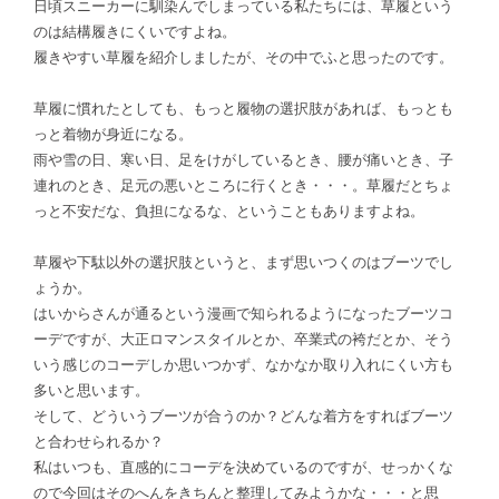
日頃スニーカーに馴染んでしまっている私たちには、草履という
のは結構履きにくいですよね。
履きやすい草履を紹介しましたが、その中でふと思ったのです。
草履に慣れたとしても、もっと履物の選択肢があれば、もっとも
っと着物が身近になる。
雨や雪の日、寒い日、足をけがしているとき、腰が痛いとき、子
連れのとき、足元の悪いところに行くとき・・・。草履だとちょ
っと不安だな、負担になるな、ということもありますよね。
草履や下駄以外の選択肢というと、まず思いつくのはブーツでし
ょうか。
はいからさんが通るという漫画で知られるようになったブーツコ
ーデですが、大正ロマンスタイルとか、卒業式の袴だとか、そう
いう感じのコーデしか思いつかず、なかなか取り入れにくい方も
多いと思います。
そして、どういうブーツが合うのか？どんな着方をすればブーツ
と合わせられるか？
私はいつも、直感的にコーデを決めているのですが、せっかくな
ので今回はそのへんをきちんと整理してみようかな・・・と思