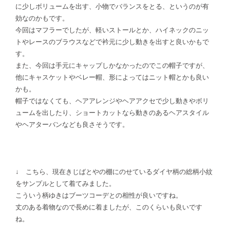
に少しボリュームを出す、小物でバランスをとる、というのが有
効なのかもです。
今回はマフラーでしたが、軽いストールとか、ハイネックのニッ
トやレースのブラウスなどで衿元に少し動きを出すと良いかもで
す。
また、今回は手元にキャップしかなかったのでこの帽子ですが、
他にキャスケットやベレー帽、形によってはニット帽とかも良い
かも。
帽子ではなくても、ヘアアレンジやヘアアクセで少し動きやボリ
ュームを出したり、ショートカットなら動きのあるヘアスタイル
やヘアターバンなども良さそうです。
↓ こちら、現在きじばとやの棚にのせているダイヤ柄の総柄小紋
をサンプルとして着てみました。
こういう柄ゆきはブーツコーデとの相性が良いですね。
丈のある着物なので長めに着ましたが、このくらいも良いです
ね。