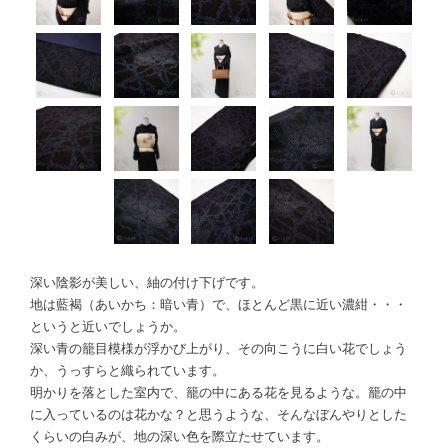
深い陰影が美しい、紬の付け下げです。
地は藍褐（あいかち：暗い青）で、ほとんど黒に近い濃紺・・・
というと近いでしょうか。
深い青の籠目模様が浮かび上がり、その向こうに白い花でしょう
か、うっすらと織られています。
明かりを落とした室内で、籠の中にある花を見るような。籠の中
に入っているのは花かな？と思うような、そんなぼんやりとした
くらいの白みが、地の深い色を際立たせています。