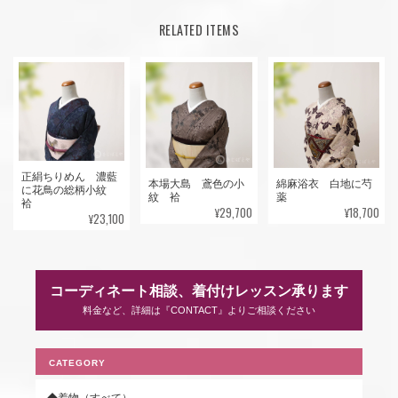
RELATED ITEMS
正絹ちりめん 濃藍
本場大島 鳶色の小
綿麻浴衣 白地に芍
に花鳥の総柄小紋
紋 袷
薬
袷
¥29,700
¥18,700
¥23,100
コーディネート相談、着付けレッスン承ります
料金など、詳細は『CONTACT』よりご相談ください
CATEGORY
◆着物（すべて）