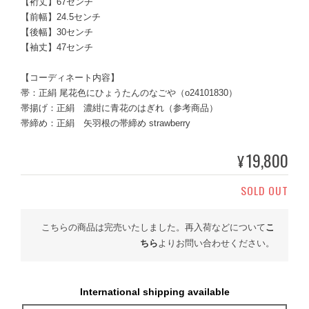
【裄丈】67センチ
【前幅】24.5センチ
【後幅】30センチ
【袖丈】47センチ
【コーディネート内容】
帯：正絹 尾花色にひょうたんのなごや（o24101830）
帯揚げ：正絹 濃紺に青花のはぎれ（参考商品）
帯締め：正絹 矢羽根の帯締め strawberry
19,800
¥
SOLD OUT
こちらの商品は完売いたしました。再入荷などについて
こ
ちら
よりお問い合わせください。
International shipping available