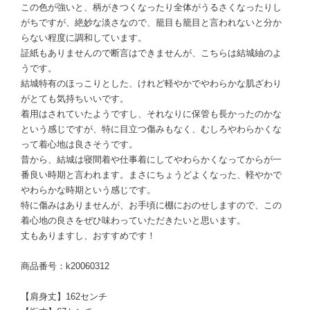
この色が強いと、柄がきつくなったり全体がうるさくなったりし
がちですが、絶妙な淡さなので、籠目も籠目と言われないと分か
らない程度に調和しています。
証紙もありませんので断言はできませんが、こちらは結城紬のよ
うです。
結城特有のほっこりとした、けれど軽やかでやわらかな肌ざわり
がとても気持ちいいです。
着用はされていたようですし、それなりに保管も長かったのかな
という感じですが、特に目立つ傷みもなく、むしろやわらかくな
って着心地は良さそうです。
昔から、結城は寝間着や仕事着にしてやわらかくなってからが一
番良い時期と言われます。まさにちょうどよくなった、軽やかで
やわらかな時期という感じです。
特に傷みはありませんが、お手頃に棚におのせしますので、この
着心地の良さをぜひ味わっていただきたいと思います。
丈もありますし、おすすめです！
商品番号：k20060312
【肩身丈】162センチ