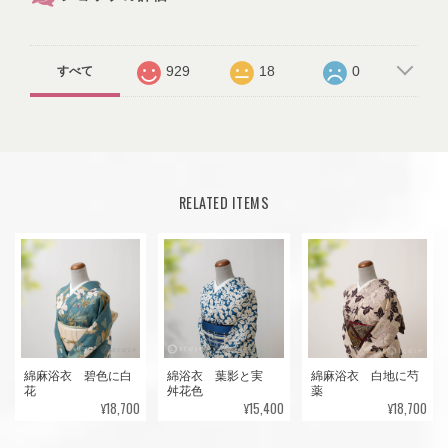
929
18
0
すべて
RELATED ITEMS
綿麻浴衣 碧色に白
綿浴衣 葉影と実
綿麻浴衣 白地に芍
花
舛花色
薬
¥18,700
¥15,400
¥18,700