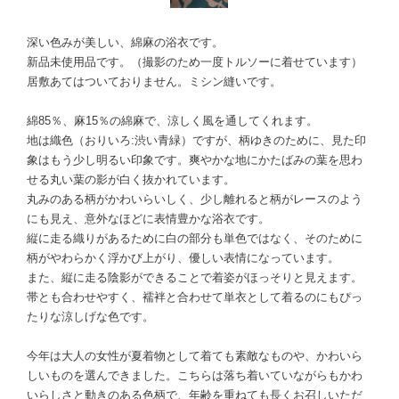
深い色みが美しい、綿麻の浴衣です。
新品未使用品です。（撮影のため一度トルソーに着せています）
居敷あてはついておりません。ミシン縫いです。
綿85％、麻15％の綿麻で、涼しく風を通してくれます。
地は織色（おりいろ:渋い青緑）ですが、柄ゆきのために、見た印
象はもう少し明るい印象です。爽やかな地にかたばみの葉を思わ
せる丸い葉の影が白く抜かれています。
丸みのある柄がかわいらいしく、少し離れると柄がレースのよう
にも見え、意外なほどに表情豊かな浴衣です。
縦に走る織りがあるために白の部分も単色ではなく、そのために
柄がやわらかく浮かび上がり、優しい表情になっています。
また、縦に走る陰影ができることで着姿がほっそりと見えます。
帯とも合わせやすく、襦袢と合わせて単衣として着るのにもぴっ
たりな涼しげな色です。
今年は大人の女性が夏着物として着ても素敵なものや、かわいら
しいものを選んできました。こちらは落ち着いていながらもかわ
いらしさと動きのある色柄で、年齢を重ねても長くお召しいただ