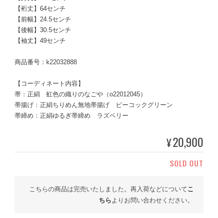
【裄丈】64センチ
【前幅】24.5センチ
【後幅】30.5センチ
【袖丈】49センチ
商品番号：k22032888
【コーディネート内容】
帯：正絹 虹色の織りのなごや（o22012045）
帯揚げ：正絹ちりめん無地帯揚げ ピーコックグリーン
帯締め：正絹ゆるぎ帯締め ラズベリー
20,900
¥
SOLD OUT
こちらの商品は完売いたしました。再入荷などについて
こ
ちら
よりお問い合わせください。