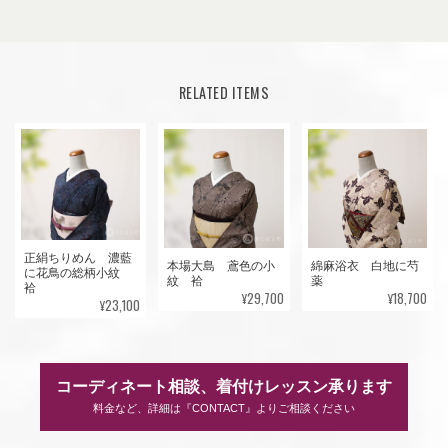
RELATED ITEMS
正絹ちりめん 濃藍
本場大島 鳶色の小
綿麻浴衣 白地に芍
に花鳥の総柄小紋
紋 袷
薬
袷
¥29,700
¥18,700
¥23,100
コーディネート相談、着付けレッスン承ります
料金など、詳細は『CONTACT』よりご相談ください