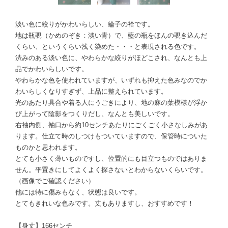
淡い色に絞りがかわいらしい、綸子の袷です。
地は瓶覗（かめのぞき：淡い青）で、藍の瓶をほんの覗き込んだ
くらい、というくらい浅く染めた・・・と表現される色です。
渋みのある淡い色に、やわらかな絞りがほどこされ、なんとも上
品でかわいらしいです。
やわらかな色を使われていますが、いずれも抑えた色みなのでか
わいらしくなりすぎず、上品に整えられています。
光のあたり具合や着る人にうごきにより、地の麻の葉模様が浮か
び上がって陰影をつくりだし、なんとも美しいです。
右袖内側、袖口から約10センチあたりにごくごく小さなしみがあ
ります。仕立て時のしつけもついていますので、保管時についた
ものかと思われます。
とても小さく薄いものですし、位置的にも目立つものではありま
せん。平置きにしてよくよく探さないとわからないくらいです。
（画像でご確認ください）
他には特に傷みもなく、状態は良いです。
とてもきれいな色みです。丈もありますし、おすすめです！
【身丈】166センチ