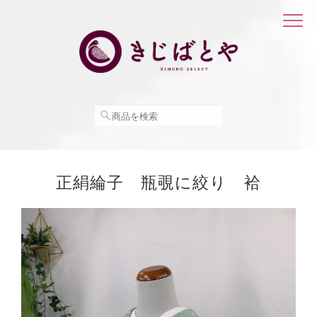
正絹綸子 瓶覗に絞り 袷