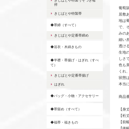
きじばとや特製うそつき襦
袢
葡萄
きじばとや特製帯
居敷
地は
◆帯締（すべて）
で、
みの
きじばとや定番帯締め
細い
透け
◆浴衣・木綿きもの
生地
しさ
◆半襟・帯揚げ・はぎれ（すべ
色も
て）
くれ
きじばとや定番帯揚げ
状態
本当
はぎれ
◆バッグ・小物・アクセサリー
商品番
◆帯留め（すべて）
【身丈
【裄丈
【前幅
◆福帯・福きもの
【後幅