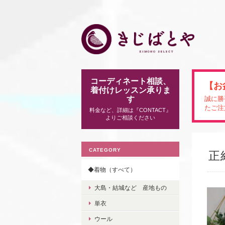
コーディネート相談、
【お
着付けレッスン承りま
す
誠に勝
たご注
料金など、詳細は『CONTACT』
よりご相談ください
CATEGORY
正
◆着物（すべて）
大島・結城など 産地もの
単衣
ウール