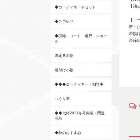
【袖丈
◆コーディネートセット
【コ
◆ご予約品
帯：正
帯揚げ
◆羽織・コート・道行・ショー
帯締
ル
洗える着物
着付け小物
◆◆◆コーディネート相談中
つくり帯
◆◆七緒2021冬号掲載・関連
商品
◆秋のおすすめ