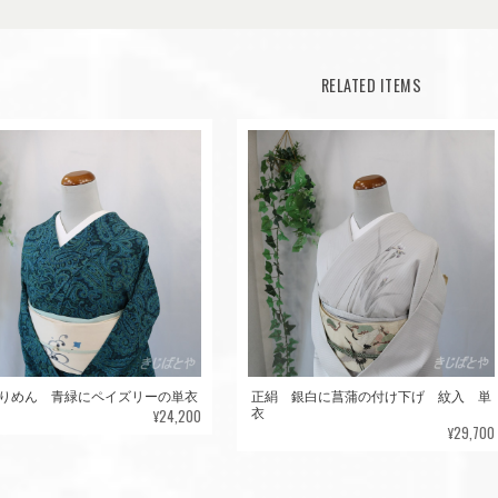
RELATED ITEMS
りめん 青緑にペイズリーの単衣
正絹 銀白に菖蒲の付け下げ 紋入 単
¥24,200
衣
¥29,700