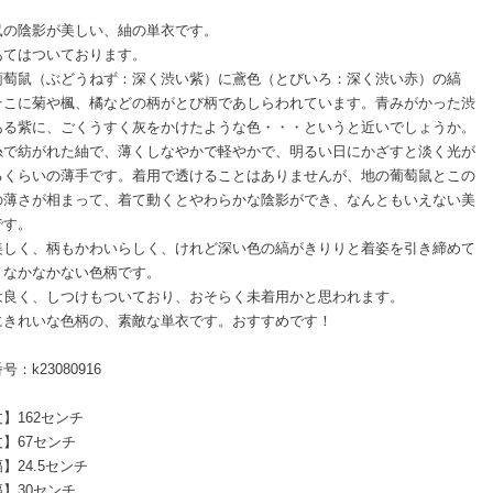
鼠の陰影が美しい、紬の単衣です。
あてはついております。
葡萄鼠（ぶどうねず：深く渋い紫）に鳶色（とびいろ：深く渋い赤）の縞
そこに菊や楓、橘などの柄がとび柄であしらわれています。青みがかった渋
ある紫に、ごくうすく灰をかけたような色・・・というと近いでしょうか。
糸で紡がれた紬で、薄くしなやかで軽やかで、明るい日にかざすと淡く光が
るくらいの薄手です。着用で透けることはありませんが、地の葡萄鼠とこの
の薄さが相まって、着て動くとやわらかな陰影ができ、なんともいえない美
です。
美しく、柄もかわいらしく、けれど深い色の縞がきりりと着姿を引き締めて
、なかなかない色柄です。
は良く、しつけもついており、おそらく未着用かと思われます。
にきれいな色柄の、素敵な単衣です。おすすめです！
号：k23080916
】162センチ
】67センチ
】24.5センチ
】30センチ