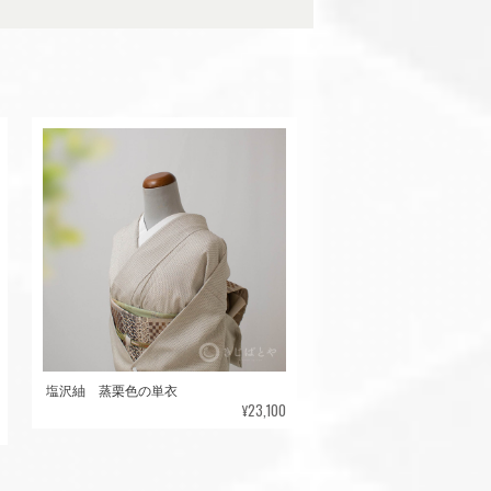
塩沢紬 蒸栗色の単衣
¥23,100