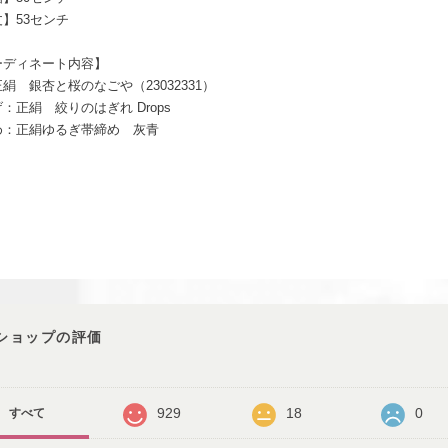
】53センチ
ーディネート内容】
絹 銀杏と桜のなごや（23032331）
：正絹 絞りのはぎれ Drops
め：正絹ゆるぎ帯締め 灰青
ショップの評価
929
18
0
すべて