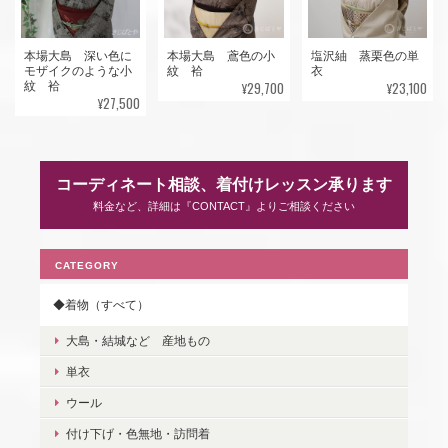
本場大島 深い色に
本場大島 鳶色の小
塩沢紬 蒸栗色の単
モザイクのような小
紋 袷
衣
¥29,700
¥23,100
紋 袷
¥27,500
コーディネート相談、着付けレッスン承ります
料金など、詳細は『CONTACT』よりご相談ください
CATEGORY
◆着物（すべて）
大島・結城など 産地もの
単衣
ウール
付け下げ・色無地・訪問着