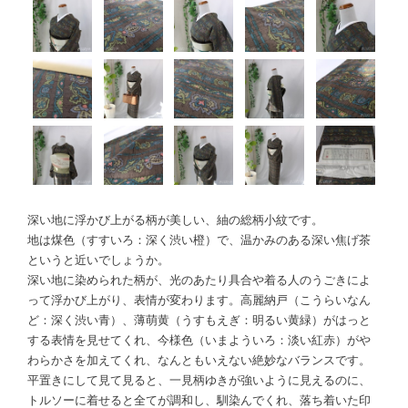
深い地に浮かび上がる柄が美しい、紬の総柄小紋です。
地は煤色（すすいろ：深く渋い橙）で、温かみのある深い焦げ茶
というと近いでしょうか。
深い地に染められた柄が、光のあたり具合や着る人のうごきによ
って浮かび上がり、表情が変わります。高麗納戸（こうらいなん
ど：深く渋い青）、薄萌黄（うすもえぎ：明るい黄緑）がはっと
する表情を見せてくれ、今様色（いまよういろ：淡い紅赤）がや
わらかさを加えてくれ、なんともいえない絶妙なバランスです。
平置きにして見て見ると、一見柄ゆきが強いように見えるのに、
トルソーに着せると全てが調和し、馴染んでくれ、落ち着いた印