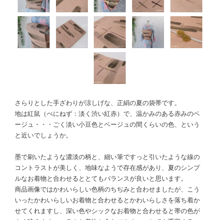
さらりとした手ざわりが涼しげな、正絹の夏の袋帯です。
地は紅鼠（べにねず：淡く渋い紅赤）で、温かみのある赤みのベ
ージュ・・・ごく淡い小豆色とベージュの間くらいの色、という
と近いでしょうか。
墨で刷いたような濃淡の柄と、細い筆ですっと引いたような線の
コントラストが美しく、地味なようで存在感があり、夏のシンプ
ルなお着物と合わせるととてもバランスが良いと思います。
商品画像ではかわいらしい色柄のちぢみと合わせましたが、こう
いったかわいらしいお着物と合わせるとかわいらしさを落ち着か
せてくれますし、深い色やシックなお着物と合わせると帯の色が