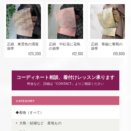
正絹 東雲色の洒落
正絹 中紅花に花鳥
正絹 青磁に葡萄の
袋帯
の袋帯
袋帯
¥25,300
¥12,100
¥19,800
コーディネート相談、着付けレッスン承ります
料金など、詳細は『CONTACT』よりご相談ください
CATEGORY
◆着物（すべて）
大島・結城など 産地もの