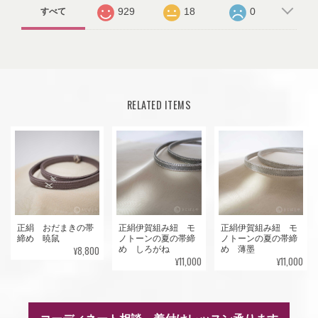
929
18
0
すべて
RELATED ITEMS
正絹 おだまきの帯
正絹伊賀組み紐 モ
正絹伊賀組み紐 モ
締め 暁鼠
ノトーンの夏の帯締
ノトーンの夏の帯締
¥8,800
め しろがね
め 薄墨
¥11,000
¥11,000