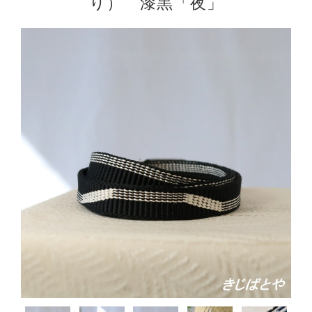
り） 漆黒「夜」