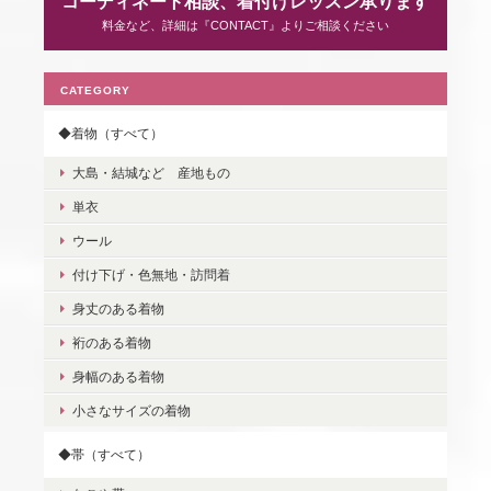
コーディネート相談、着付けレッスン承ります
料金など、詳細は『CONTACT』よりご相談ください
CATEGORY
◆着物（すべて）
大島・結城など 産地もの
単衣
ウール
付け下げ・色無地・訪問着
身丈のある着物
裄のある着物
身幅のある着物
小さなサイズの着物
◆帯（すべて）